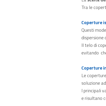
Tra le coper
Coperture i
Questi model
dispersione d
Il telo di co
evita
ndo
ch
Coperture i
Le coperture
soluzione ada
I principali
e risultano c