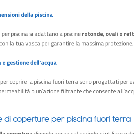
ensioni della piscina
e
per piscina
si adattano a piscine
rotonde, ovali o ret
con la tua vasca per garantire la massima protezione.
 e gestione dell’acqua
i
per coprire la piscina fuori terra sono progettati per e
ermeabilità o un’azione filtrante che consente all’acq
e di coperture per piscina fuori terra
lla copertura
dipend
e anche
dal
periodo
di
utilizzo
e de