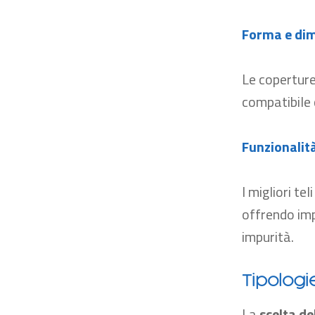
Forma e dim
Le copertur
compatibile 
Funzionalità
I
migliori tel
offrendo imp
impurità.
Tipologi
L
a
scelta de