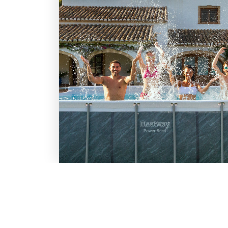
LO SCONTO TI ASPETTA. IS
BESTWAY
Inserisci la tua e-mail per ricevere s
Chi siamo