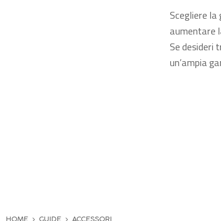
Scegliere la
aumentare la
Se desideri t
un’ampia g
HOME
GUIDE
ACCESSORI