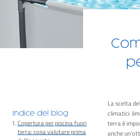
Com
pe
La scelta de
climatici: li
Indice del blog
Copertura per piscina fuori
terra è impo
terra: cosa valutare prima
anche un’otti