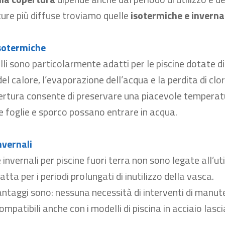
ture più diffuse troviamo quelle
isotermiche e inverna
sotermiche
li sono particolarmente adatti per
le piscine
dotat
e
di
el calore, l’evaporazione dell’acqua e la perdita di clor
pertura consente di p
reserva
re
una piacevole temperatu
e foglie e sporco possano entrare in acqua.
nvernali
 invernali per piscine fuori terra non
sono
legate
all’ut
tta per i periodi prolungati di inutilizzo della vasca.
 vantaggi sono: nessuna necessità di
interventi di manut
ompatibili anche con i modelli di piscina in acciaio lasc