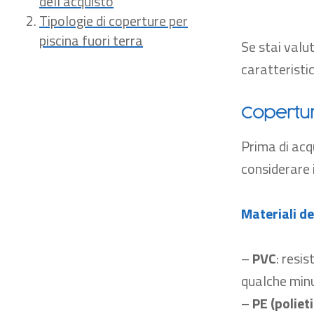
dell'acquisto
Tipologie di coperture per
piscina fuori terra
Se stai valu
caratteristic
Copertur
Prima di
acq
considerare
Materiali de
–
PVC
:
resis
qualche minu
–
PE (polieti