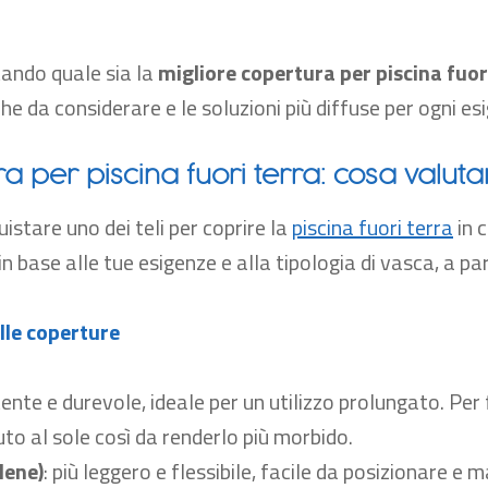
tando quale sia la
migliore copertura per piscina fuor
he da considerare e le soluzioni più diffuse per ogni es
a per piscina fuori terra: cosa valuta
u
is
tare
uno dei teli per coprire la
piscina fuori terra
in 
in base alle tue esigenze e alla tipologia di vasca, a pa
lle coperture
tente e durevole, ideale per un utilizzo prolungato. Per 
to al sole così da renderlo più morbido.
lene)
:
più leggero e flessibile, facile da posizionare e 