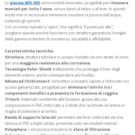
Le
piscine APX 365
sono modelli innovativi, progettati per
rimanere
montati per tutto l’anno
, senza danni al telaio o al liner. In questo
modo non è necessario nemmeno svuotare la piscina dall’acqua,
evitando gli sprechi.
Con un nome ispirato a “apex”, che significa “il punto più alto”,
scegliere queste piscine fuori terra con struttura garantisce il meglio
della gamma in termini di resistenza, durabilità e affidabilità.
Caratteristiche tecniche:
Struttura
: struttura tubolare in acciaio rivestito da uno strato di zinco
per una
maggiore resistenza alla corrosione
.
Tecnologia Polar-Shield
: trattamento che protegge il liner dagli
elementi esterni, anche a temperature più fredde.
Advanced ClickConnect
: connettori a incastro rapido e rinforzati con
acciaio galvanizzato, progettati per
eliminare l’attrito tra i
componenti metallici e prevenire la formazione di ruggine
.
Tritech
: materiale resistente alle forature, grazie alla sua
composizione in PVC rinforzato a 3 strati che racchiude un’anima in
maglia di poliestere al centro.
Bande di supporto laterali
: perimetro del liner rinforzato da una
striscia in PVC a triplo strato, presente solo nei modelli rotondi.
Polysphere
: i set piscina includono le
sfere di filtrazione