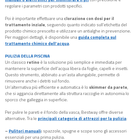
regolare i parametri con prodotti specifici.
Poi è importante effettuare una
clorazione con dosi per il
trattamento inziale
, seguendo quanto indicato sull’etichetta del
prodotto chimico prescelto e utilizzare un antialghe in prevenzione.
Per maggiori dettagli, è disponibile una
guida completa sul
trattamento chimico dell’acqua
.
PULIZIA DELLA PISCINA
Un classico
retino
è la soluzione più semplice e immediata per
mantenere la superficie dell’acqua libera da foglie, capelli e insetti.
Questo strumento, abbinato a un’asta allungabile, permette di
rimuovere anche i detriti sul fondo.
Un’alternativa più efficiente e automatica è lo
skimmer da parete
,
che si aggancia direttamente alla struttura raccoglie in autonomia lo
sporco che galleggia in superficie.
Per pulire le pareti e il fondo della vasca, Bestway offre diverse
alternative.
Tra le
principali categorie di attrezzi per la pulizia
:
–
Pulitori manuali
:
spazzole, spugne e scope sono gli accessori
essenziali per una prima pulizia.