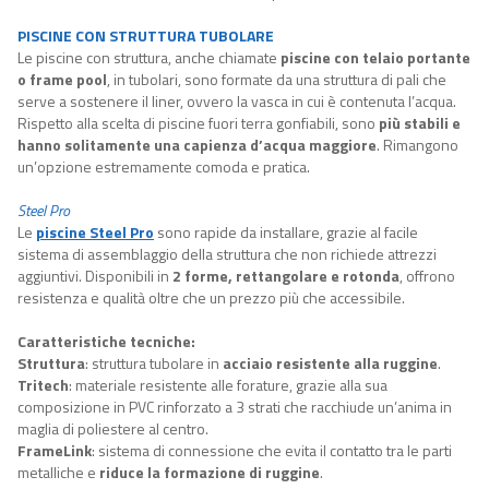
PISCINE CON STRUTTURA TUBOLARE
Le piscine con struttura, anche chiamate
piscine con telaio portante
o frame pool
, in tubolari, sono formate da una struttura di pali che
serve a sostenere il liner, ovvero la vasca in cui è contenuta l’acqua.
Rispetto alla scelta di piscine fuori terra gonfiabili, sono
più stabili e
hanno solitamente una capienza d’acqua maggiore
. Rimangono
un’opzione estremamente comoda e pratica.
Steel Pro
Le
piscine Steel Pro
sono rapide da installare, grazie al facile
sistema di assemblaggio della struttura che non richiede attrezzi
aggiuntivi. Disponibili in
2 forme, rettangolare e rotonda
, offrono
resistenza e qualità oltre che un prezzo più che accessibile.
Caratteristiche tecniche:
Struttura
: struttura tubolare in
acciaio resistente alla ruggine
.
Tritech
: materiale resistente alle forature, grazie alla sua
composizione in PVC rinforzato a 3 strati che racchiude un’anima in
maglia di poliestere al centro.
FrameLink
: sistema di connessione che evita il contatto tra le parti
metalliche e
riduce la formazione di ruggine
.