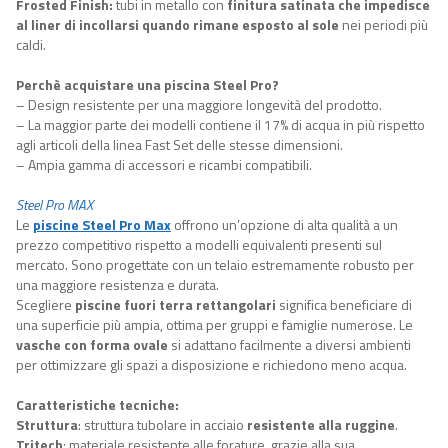
Frosted Finish
:
tubi in metallo con
finitura satinata che impedisce
al liner di incollarsi quando rimane esposto al sole
nei periodi più
caldi.
Perchè acquistare una piscina Steel Pro?
– Design resistente per una maggiore longevità del prodotto.
– La maggior parte dei modelli contiene il 17% di acqua in più rispetto
agli articoli della linea Fast Set delle stesse dimensioni.
– Ampia gamma di accessori e ricambi compatibili.
Steel Pro MAX
Le
piscine Steel Pro Max
offrono un’opzione di alta qualità a un
prezzo competitivo rispetto a modelli equivalenti presenti sul
mercato. Sono progettate con un telaio estremamente robusto per
una maggiore resistenza e durata.
Scegliere
piscine fuori terra rettangolari
significa beneficiare di
una superficie più ampia, ottima per gruppi e famiglie numerose. Le
vasche con forma ovale
si adattano facilmente a diversi ambienti
per ottimizzare gli spazi a disposizione e richiedono meno acqua.
Caratteristiche tecniche:
Struttura
: struttura tubolare in acciaio
resistente alla ruggine
.
Tritech
: materiale resistente alle forature, grazie alla sua