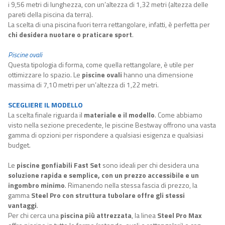
i 9,56 metri di lunghezza, con un’altezza di 1,32 metri (altezza delle
pareti della piscina da terra).
La scelta di una piscina fuori terra rettangolare, infatti, è perfetta per
chi desidera nuotare o praticare sport
.
Piscine ovali
Questa tipologia di forma, come quella rettangolare, è utile per
ottimizzare lo spazio. Le
piscine ovali
hanno una dimensione
massima di 7,10 metri per un’altezza di 1,22 metri.
SCEGLIERE IL MODELLO
La scelta finale riguarda il
materiale e il modello
. Come abbiamo
visto nella sezione precedente, le piscine Bestway offrono una vasta
gamma di opzioni per rispondere a qualsiasi esigenza e qualsiasi
budget.
Le
piscine gonfiabili Fast Set
sono ideali per chi desidera una
soluzione rapida e semplice, con un prezzo accessibile e un
ingombro minimo
. Rimanendo nella stessa fascia di prezzo, la
gamma
Steel Pro con struttura tubolare offre gli stessi
vantaggi
.
Per chi cerca una
piscina più attrezzata
, la linea
Steel Pro Max