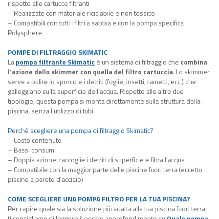
rispetto alle cartucce filtranti
– Realizzate con materiale riciclabile e non tossico
– Compatibili con tutti i filtri a sabbia e con la pompa specifica
Polysphere
POMPE DI FILTRAGGIO SKIMATIC
La
pompa filtrante Skimatic
è un sistema di filtraggio che
combina
l’azione dello skimmer con quella del filtro cartuccia
. Lo skimmer
serve a pulire lo sporco e i detriti (foglie, insetti, rametti, ecc.) che
galleggiano sulla superficie dell’acqua. Rispetto alle altre due
tipologie, questa pompa si monta direttamente sulla struttura della
piscina, senza l’utilizzo di tubi
Perchè scegliere una pompa di filtraggio Skimatic?
– Costo contenuto
– Bassi consumi
– Doppia azione: raccoglie i detriti di superficie e filtra l’acqua
– Compatibile con la maggior parte delle piscine fuori terra (eccetto
piscine a parete d’acciaio)
COME SCEGLIERE UNA POMPA FILTRO PER LA TUA PISCINA?
Per capire quale sia la soluzione più adatta alla tua piscina fuori terra,
ti consigliamo di leggere il nostro approfondimento su
Quale pompa