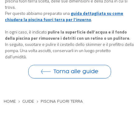
piscina fuori terra scelta, delle sue dimensioni e della zona in cui si
trova.
Per questo abbiamo preparato una
guida dettagliata su come
chiudere la piscina fuori terra per l’inverno
.
In ogni caso, è indicato
pulire la superficie dell’acqua e il fondo
della piscina per rimuovere i detriti con un retino o un pulitore
.
In seguito, svuotare e pulire il cestello dello skimmer e il prefiltro della
pompa. Una volta asciutti, conservarli in un luogo protetto
dall’umidità.
Torna alle guide
HOME
GUIDE
PISCINA FUORI TERRA