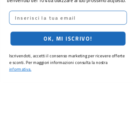
benvenuto del 10% da utilizzare al tuo prossimo acquisto.
Email
OK, MI ISCRIVO!
Iscrivendoti, accetti il consenso marketing per ricevere offerte
e sconti. Per maggiori informazioni consulta la nostra
informativa.
LO SCONTO TI ASPETTA. ISCRIVITI!
Inserisci la tua e-mail per ricevere subito il
10% di sconto
sul tuo
prossimo ordine.