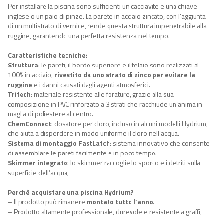
Per installare la piscina sono sufficienti un cacciavite e una chiave
inglese o un paio di pinze. La parete in acciaio zincato, con l’aggiunta
di un multistrato di vernice, rende questa struttura impenetrabile alla
ruggine, garantendo una perfetta resistenza nel tempo.
Caratteristiche tecniche:
Struttura
: le pareti, il bordo superiore e il telaio sono realizzati al
100% in acciaio,
rivestito da uno strato di zinco per evitare la
ruggine
e i danni causati dagli agenti atmosferici.
Tritech
: materiale resistente alle forature, grazie alla sua
composizione in PVC rinforzato a 3 strati che racchiude un’anima in
maglia di poliestere al centro.
ChemConnect
: dosatore per cloro, incluso in alcuni modelli Hydrium,
che aiuta a disperdere in modo uniforme il cloro nell’acqua.
Sistema di montaggio
FastLatch
:
sistema innovativo che consente
di assemblare le pareti
facilmente
e in poco tempo.
Skimmer integrato
: lo skimmer raccoglie lo sporco e i detriti sulla
superficie dell’acqua,
Perchè acquistare una piscina Hydrium?
– Il prodotto può rimanere
montato tutto l’anno
.
– Prodotto altamente professionale, durevole e resistente a graffi,