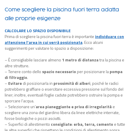
Come scegliere la piscina fuori terra adatta
alle proprie esigenze
CALCOLARE LO SPAZIO DISPONIBILE
Prima di scegliere la piscina fuori terra è importante
individuare con
attenzione l’area in cui verrà posizionata
. Ecco alcuni
suggerimenti per valutare lo spazio a disposizione:
– È consigliabile lasciare almeno
1 metro di distanza
tra la piscina e
altre strutture.
– Tenere conto dello
spazio necessario
per posizionare la
pompa
di filtraggio
.
–
Evitare
di posizionarla in
prossimità di alberi
, poiché le radici
potrebbero graffiare o esercitare eccessiva pressione sul fondo del
liner; inoltre, eventuali foglie cadute potrebbero ostruire la pompa e
sporcare l’acqua.
– Selezionare un’
area pianeggiante e priva di irregolarità
e
scegliere una zona del giardino libera da linee elettriche interrate,
fosse biologiche o pozzi asciutti.
– Superfici di allestimento
consigliate
:
erba, terra, cemento
e tutte
le altre superfici che rispettano le condizioni di allestimento sopra