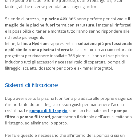
offre piscine in tutte le forme (rotonde, ovali e rettangolari) e con
tante grafiche diverse per adattarsi a ogni giardino.
Salendo di prezzo, le
piscine APX 365
sono perfette per chi vuole
il
meglio delle piscine fuori terra con struttura
. I materiali rinforzati
e la possibilità di tenerle montate tutto l’anno sanno rispondere alle
richieste più esigenti.
Infine, la
linea Hydrium
rappresenta la
soluzione più professionale
e più simile a una piscina interrata
. La struttura in acciaio rinforzato
progettata per rimanere installate 365 giorni all’anno e i set piscina
includono tutti gli accessori necessari (telo di copertura, pompa di
filtraggio, scaletta, dosatore per cloro e skimmer integrato).
Sistemi di filtrazione
Dopo aver scelto la piscina fuori terra più adatta alle proprie esigenze
è importante dotarsi degli accessori giusti per mantenere l’acqua
cristallina. Le
pompe di filtraggio
, spesso chiamate anche
pompe
filtro
o
pompe filtranti
, garantiscono il ricircolo dell’acqua, evitando
il ristagno, ed eliminano lo sporco.
Per fare questo è necessario che all’interno della pompa ci sia un