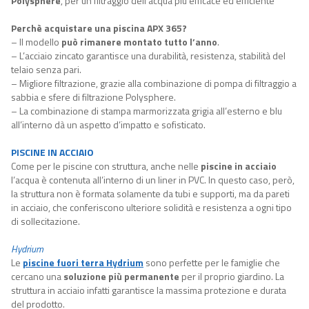
Polysphere
, per un filtraggio dell’acqua più efficace ed efficiente
Perchè acquistare una piscina APX 365?
– Il modello
può rimanere montato tutto l’anno
.
– L’acciaio zincato garantisce una durabilità, resistenza, stabilità del
telaio senza pari.
– Migliore filtrazione, grazie alla combinazione di pompa di filtraggio a
sabbia e sfere di filtrazione Polysphere.
– La combinazione di stampa marmorizzata grigia all’esterno e blu
all’interno dà un aspetto d’impatto e sofisticato.
PISCINE IN ACCIAIO
Come per le piscine con struttura, anche nelle
piscine in acciaio
l’acqua è contenuta all’interno di un liner in PVC. In questo caso, però,
la struttura non è formata solamente da tubi e supporti, ma da pareti
in acciaio, che conferiscono ulteriore solidità e resistenza a ogni tipo
di sollecitazione.
Hydrium
Le
piscine fuori terra Hydrium
sono perfette per le famiglie che
cercano una
soluzione più permanente
per il proprio giardino. La
struttura in acciaio infatti garantisce la massima protezione e durata
del prodotto.