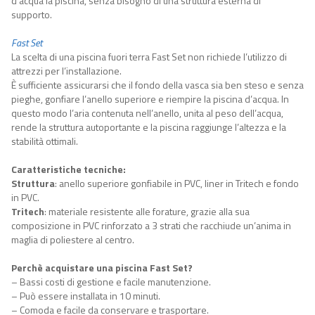
d’acqua la piscina, senza bisogno di una struttura esterna di
supporto.
Fast Set
La scelta di una piscina fuori terra Fast Set non richiede l’utilizzo di
attrezzi per l’installazione.
È sufficiente assicurarsi che il fondo della vasca sia ben steso e senza
pieghe, gonfiare l’anello superiore e riempire la piscina d’acqua. In
questo modo l’aria contenuta nell’anello, unita al peso dell’acqua,
rende la struttura autoportante e la piscina raggiunge l’altezza e la
stabilità ottimali.
Caratteristiche tecniche:
Struttura
: anello superiore gonfiabile in PVC, liner in Tritech e fondo
in PVC.
Tritech
: materiale resistente alle forature, grazie alla sua
composizione in PVC rinforzato a 3 strati che racchiude un’anima in
maglia di poliestere al centro.
Perchè acquistare una piscina Fast Set?
– Bassi costi di gestione e facile manutenzione.
– Può essere installata in 10 minuti.
– Comoda e facile da conservare e trasportare.