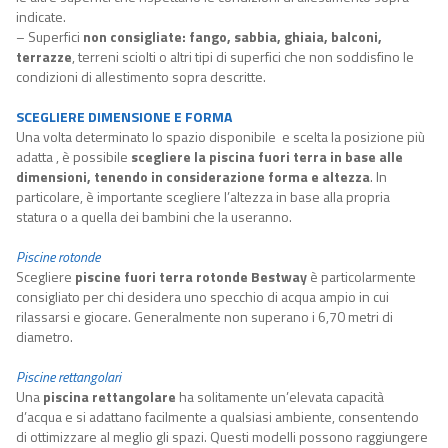
indicate.
– Superfici
non consigliate: fango, sabbia, ghiaia, balconi,
terrazze
, terreni sciolti o altri tipi di superfici che non soddisfino le
condizioni di allestimento sopra descritte.
SCEGLIERE DIMENSIONE E FORMA
Una volta determinato lo spazio disponibile
e scelta la posizione più
adatta
, è possibile
scegliere la piscina fuori terra in base alle
dimensioni, tenendo in considerazione forma e altezza
. In
particolare, è importante scegliere l’altezza in base alla propria
statura o a quella dei bambini che la useranno.
Piscine rotonde
Scegliere
piscine fuori terra rotonde Bestway
è particolarmente
consigliato per chi desidera uno specchio di acqua ampio in cui
rilassarsi e giocare. Generalmente non superano i 6,70 metri di
diametro.
Piscine rettangolari
Una
piscina rettangolare
ha solitamente un’elevata capacità
d’acqua e si adattano facilmente a qualsiasi ambiente, consentendo
di ottimizzare al meglio gli spazi. Questi modelli possono raggiungere