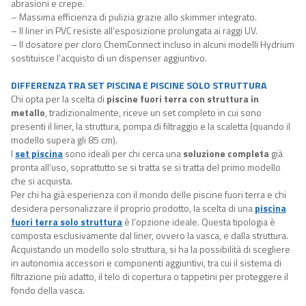
abrasioni e crepe.
– Massima efficienza di pulizia grazie allo skimmer integrato.
– Il liner in PVC resiste all’esposizione prolungata ai raggi UV.
– Il dosatore per cloro ChemConnect incluso in alcuni modelli Hydrium
sostituisce l’acquisto di un dispenser aggiuntivo.
DIFFERENZA TRA SET PISCINA E PISCINE SOLO STRUTTURA
Chi opta per la scelta di
piscine fuori terra con struttura in
metallo
, tradizionalmente, riceve un set completo in cui sono
presenti il liner, la struttura, pompa di filtraggio e la scaletta (quando il
modello supera gli 85 cm).
I
set piscina
sono ideali per chi cerca una
soluzione completa
già
pronta all’uso, soprattutto se si tratta se si tratta del primo modello
che si acquista.
Per chi ha già esperienza con il mondo delle piscine fuori terra e chi
desidera personalizzare il proprio prodotto, la scelta di una
piscina
fuori terra solo struttura
è l’opzione ideale. Questa tipologia è
composta esclusivamente dal liner, ovvero la vasca, e dalla struttura.
Acquistando un modello solo struttura, si ha la possibilità di scegliere
in autonomia accessori e componenti aggiuntivi, tra cui il sistema di
filtrazione più adatto, il telo di copertura o tappetini per proteggere il
fondo della vasca.