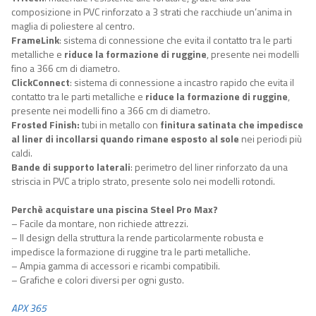
composizione in PVC rinforzato a 3 strati che racchiude un’anima in
maglia di poliestere al centro.
FrameLink
: sistema di connessione che evita il contatto tra le parti
metalliche e
riduce la formazione di ruggine
, presente nei modelli
fino a 366 cm di diametro.
ClickConnec
t
: sistema di connessione a incastro rapido che evita il
contatto tra le parti metalliche e
riduce la formazione di ruggine
,
presente nei modelli fino a 366 cm di diametro.
Frosted Finish
:
tubi in metallo con
finitura satinata che impedisce
al liner di incollarsi quando rimane esposto al sole
nei periodi più
caldi.
Bande di supporto laterali
: perimetro del liner rinforzato da una
striscia in PVC a triplo strato, presente solo nei modelli rotondi.
Perchè acquistare una piscina Steel Pro Max?
– Facile da montare, non richiede attrezzi.
– Il design della struttura la rende particolarmente robusta e
impedisce la formazione di ruggine tra le parti metalliche.
– Ampia gamma di accessori e ricambi compatibili.
– Grafiche e colori diversi per ogni gusto.
APX 365