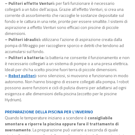
– Pulitori effetto Venturi:
per farli funzionare è necessario
collegarli a un tubo dell’acqua. Grazie all’effetto Venturi, si crea una
corrente di assorbimento che raccoglie le sostanze depositate sul
fondo e le cattura in una rete, pronte per essere smaltite. I sistemi di
aspirazione a effetto Venturi sono efficaci con piscine di piccole
dimensioni.
– Pulitori idraulici:
utilizzano l’azione di aspirazione creata dalla
pompa di filtraggio per raccogliere sporco e detriti che tendono ad
accumularsi sul fondo.
– Pulitori a batteria:
la batteria ne consente il funzionamento e non
è necessario collegarli a un sistema di pompe o a una presa elettrica.
Ideali per chi ha scelto piscine fuori terra di piccole dimensioni.
–
Robot pulitori
:
sono silenziosi, si muovono e funzionano in modo
autonomo. Non hanno bisogno di essere collegati alla pompa. I robot
possono avere funzioni e cicli di pulizia diversi per adattarsi ad ogni
esigenza e alle dimensioni della piscina (eccetto per le piscine
Hydrium).
PREPARAZIONE DELLA PISCINA PER L’INVERNO
Quando le temperature iniziano a scendere è
consigliabile
smontare e riporre la piscina oppure fare il trattamento di
svernamento
. La preparazione può variare a seconda di quale