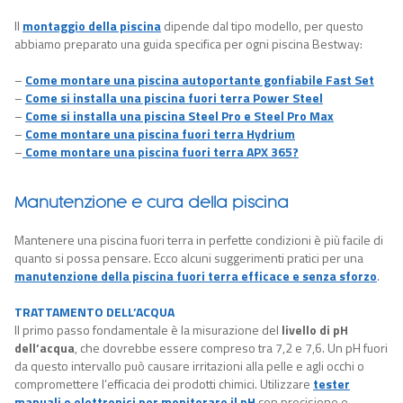
Il
montaggio della piscina
dipende dal tipo modello, per questo
abbiamo preparato una guida specifica per ogni piscina Bestway:
–
Come montare una piscina autoportante gonfiabile Fast Set
–
Come si installa una piscina fuori terra Power Steel
–
Come si installa una piscina Steel Pro e Steel Pro Max
–
Come montare una piscina fuori terra Hydrium
–
Come montare una piscina fuori terra APX 365?
Manutenzione e cura della piscina
Mantenere una piscina fuori terra in perfette condizioni è più facile di
quanto si possa pensare. Ecco alcuni suggerimenti pratici per una
manutenzione della piscina fuori terra efficace e senza sforzo
.
TRATTAMENTO DELL’ACQUA
Il primo passo fondamentale è la misurazione del
livello di pH
dell’acqua
, che dovrebbe essere compreso tra 7,2 e 7,6. Un pH fuori
da questo intervallo può causare irritazioni alla pelle e agli occhi o
compromettere l’efficacia dei prodotti chimici. Utilizzare
tester
manuali o elettronici per monitorare il pH
con precisione e