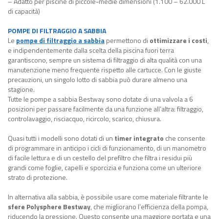
– Adatto per piscine di piccole-medie dimensioni (1.100 – 62.000 L
di capacità)
POMPE DI FILTRAGGIO A SABBIA
Le
pompe di filtraggio a sabbia
permettono di
ottimizzare i costi
,
e indipendentemente dalla scelta della piscina fuori terra
garantiscono, sempre un sistema di filtraggio di alta qualità con una
manutenzione meno frequente rispetto alle cartucce. Con le giuste
precauzioni, un singolo lotto di sabbia può durare almeno una
stagione.
Tutte le pompe a sabbia Bestway sono dotate di una valvola a 6
posizioni per passare facilmente da una funzione all’altra: filtraggio,
controlavaggio, risciacquo, ricircolo, scarico, chiusura.
Quasi tutti i modelli sono dotati di un
timer integrato
che consente
di programmare in anticipo i cicli di funzionamento, di un manometro
di facile lettura e di un cestello del prefiltro che filtra i residui più
grandi come foglie, capelli e sporcizia e funziona come un ulteriore
strato di protezione.
In alternativa alla sabbia, è possibile usare come materiale filtrante le
sfere Polysphere Bestway
, che migliorano l’efficienza della pompa,
riducendo la pressione. Questo consente una maggiore portata e una