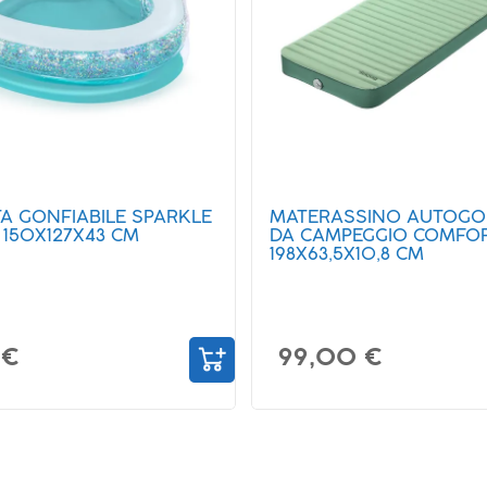
SINO AUTOGONFIANTE
SUP E KAYAK GONFIABIL
EGGIO COMFORTREK DA
ELITE DA 381X79X15 CM
10,8 CM
299,00 €
 €
449,00 €