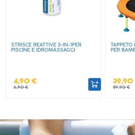
TAPPETO ELASTICO WONDERJUMP
PARCO A
PER BAMBINI DA 91 CM
SPLASHM
39,90 €
199,0
59,90 €
369,00 €