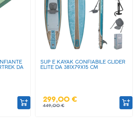
E GLIDER
MATERASSO GONFIABILE
MATRIMONIALE DA 203X152X36
CM FASHION FLOCK
44,90 €
64,90 €