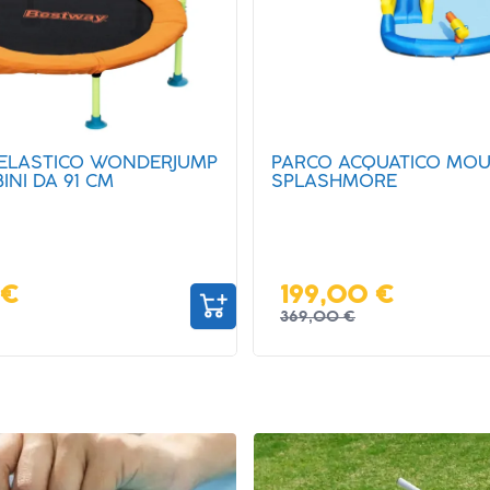
CQUATICO MOUNT
STARTER KIT PER TRAT
ORE
CHIMICO PER ACQUA PI
0 €
9,90 €
29,90 €