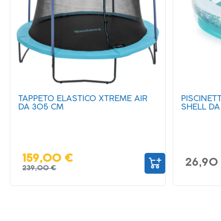
PISCINETTA GONFIABILE SPARKLE
MATERAS
SHELL DA 150X127X43 CM
DA CAMP
198X63,5X
26,90 €
99,00