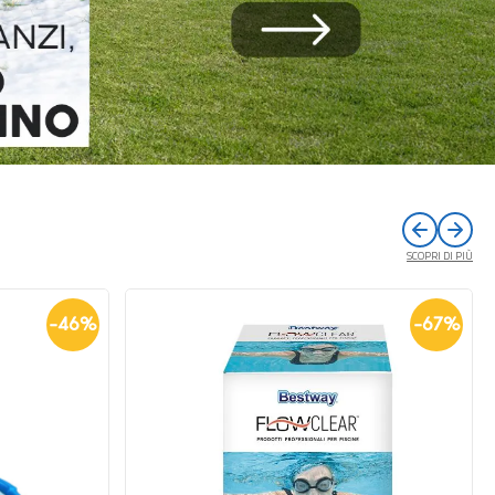
SCOPRI DI PIÙ
-
67
%
-
29
%