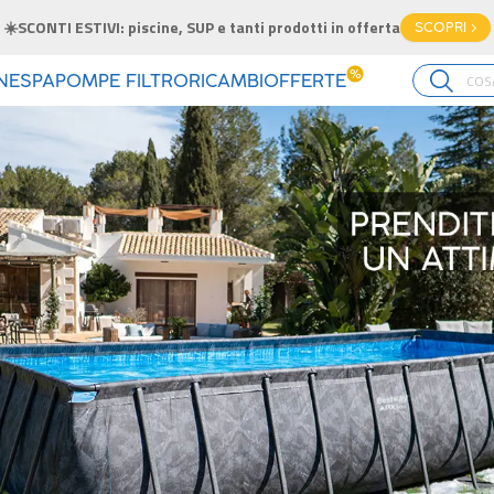
Piscine con accessori: trova il SET perfetto per
%
INE
SPA
POMPE FILTRO
RICAMBI
OFFERTE