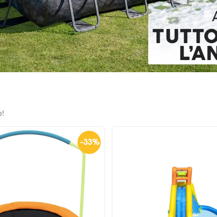
o!
-
46
%