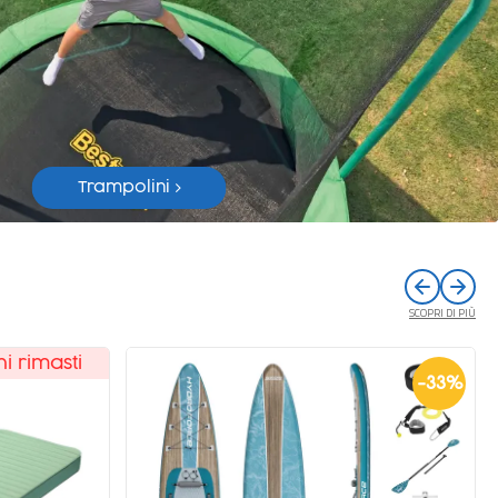
Trampolini >
SCOPRI DI PIÙ
-
33
%
-
31
%