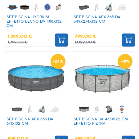
SET PISCINA HYDRIUM
SET PISCINA APX 365 DA
EFFETTO LEGNO DA 488X132
549X274X132 CM
CM
1.399,00 €
799,00 €
1.799,00 €
1.029,00 €
-
24
%
-
18
%
SET PISCINA APX 365 DA
SET PISCINA DA 488X122 CM
671X132 CM
EFFETTO PIETRA
889,00 €
489,00 €