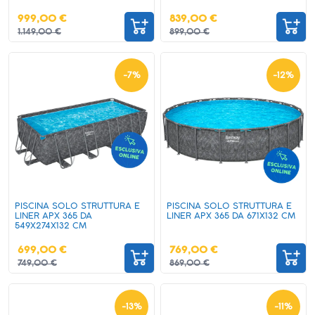
999,00 €
839,00 €
1.149,00 €
899,00 €
-
7
%
-
12
%
PISCINA SOLO STRUTTURA E
PISCINA SOLO STRUTTURA E
LINER APX 365 DA
LINER APX 365 DA 671X132 CM
549X274X132 CM
699,00 €
769,00 €
749,00 €
869,00 €
-
13
%
-
11
%