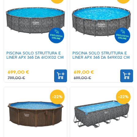
PISCINA SOLO STRUTTURA E
PISCINA SOLO STRUTTURA E
LINER APX 365 DA 610X132 CM
LINER APX 365 DA 549X132 CM
699,00 €
619,00 €
799,00 €
699,00 €
-
22
%
-
22
%