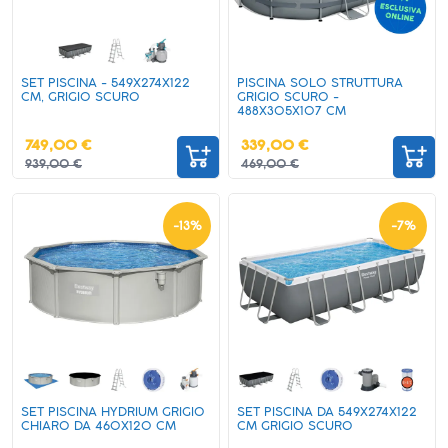
SET PISCINA - 549X274X122
PISCINA SOLO STRUTTURA
CM, GRIGIO SCURO
GRIGIO SCURO -
488X305X107 CM
749,00 €
339,00 €
939,00 €
469,00 €
-
13
%
-
7
%
SET PISCINA HYDRIUM GRIGIO
SET PISCINA DA 549X274X122
CHIARO DA 460X120 CM
CM GRIGIO SCURO