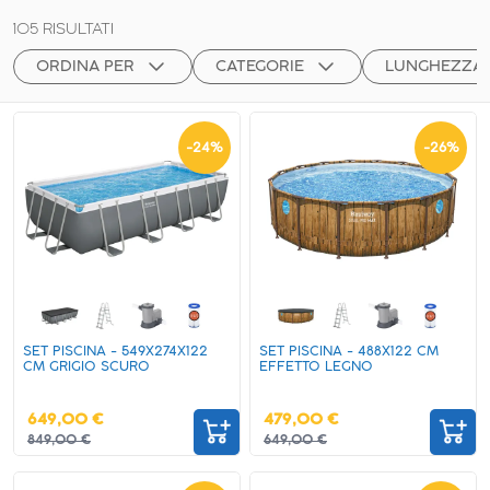
105
RISULTATI
ORDINA PER
CATEGORIE
LUNGHEZZA 
-
24
%
-
26
%
SET PISCINA - 549X274X122
SET PISCINA - 488X122 CM
CM GRIGIO SCURO
EFFETTO LEGNO
649,00 €
479,00 €
849,00 €
649,00 €