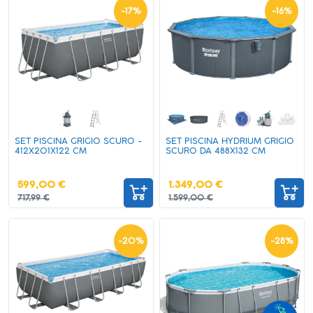
-
17
%
-
16
%
SET PISCINA GRIGIO SCURO -
SET PISCINA HYDRIUM GRIGIO
412X201X122 CM
SCURO DA 488X132 CM
599,00 €
1.349,00 €
717,99 €
1.599,00 €
-
20
%
-
28
%