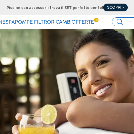
Piscine con accessori: trova il SET perfetto per te!
SCOPRI >
%
INE
SPA
POMPE FILTRO
RICAMBI
OFFERTE