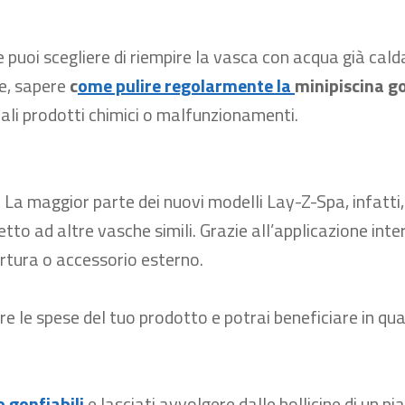
 puoi scegliere di riempire la vasca con acqua già cald
re, sapere
c
ome pulire regolarmente la
minipiscina
go
ali prodotti chimici o malfunzionamenti.
. La maggior parte dei
nuovi modelli Lay-Z-Spa, infatti
etto ad altre vasche simili.
Grazie all’applicazione inte
rtura o accessorio esterno.
re le spese del tuo prodotto e potrai beneficiare in qu
 gonfiabili
e lasciati avvolgere dalle bollicine di un p