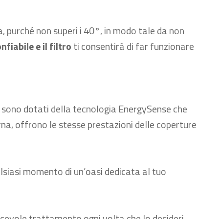
a, purché non superi i 40°, in modo tale da non
nfiabile e il filtro
ti consentirà di far funzionare
, sono
dotati della tecnologia
EnergySense
che
rna,
offrono
le stesse prestazioni delle coperture
alsiasi momento di un’oasi dedicata al tuo
iacevole trattamento ogni volta che lo desideri.