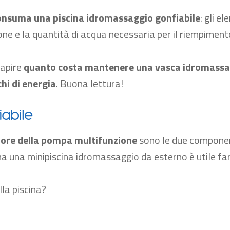
nsuma una piscina idromassaggio gonfiabile
: gli e
e e la quantità di acqua necessaria per il riempiment
capire
quanto costa mantenere una vasca idromassa
chi di energia
. Buona lettura!
iabile
tore della pompa multifunzione
sono le due component
uma una
minipiscina
idromassaggio da esterno è utile fa
lla piscina?