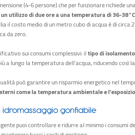
mensione (4-6 persone) che per funzionare richiede u
r un utilizzo di due ore a una temperatura di 36-38°C
ia il costo medio di un metro cubo di acqua è di circa 2
sca da zero.
ificativo sui consumi complessivi: il
tipo di isolament
 a lungo la temperatura dell’acqua, riducendo così la f
ualità può garantire un risparmio energetico nel tempo 
esterni come la temperatura ambientale e l’esposizion
n idromassaggio gonfiabile
igente puoi controllare e ridurre al minimo i consumi d
 mantenere bassi i costi di gestione.