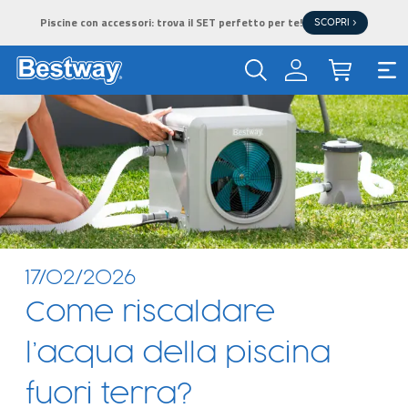
Piscine con accessori: trova il SET perfetto per te!
SCOPRI >
17/02/2026
Come riscaldare
l’acqua della piscina
fuori terra?