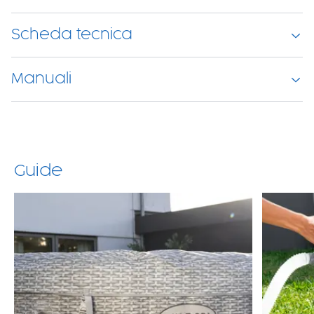
Compatibile con tutte le piscine fuori terra Adattatori inclusi per tubi
flessibili da 3,2 cm e 3,8 cm Area riscaldante: 1,46 m²
Scheda tecnica
Manuali
Guide