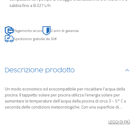
sabbia fino a 8.327 L/h
Pagamento sicuro
2 anni di garanzia
Spedizione gratuita da 50€
Descrizione prodotto
Un modo economico ed ecocompatibile per riscaldare l'acqua della
piscina. Il tappetto solare per piscina utilizza l'energia solare per
aumentare le temperature dell'acqua della piscina di circa 3 ~ 5° C a
seconda delle condizioni meteorologiche. Con una superficie di
riscaldamento di 1,46 m², è possibile usarne diversi
contemporaneamente a seconda della dimensione della piscina.
LEGGI DI PIÙ
Compatibile con pompa di filtraggio a cartuccia da 9.462 L/h
Compatibile con pompa di filtraggio a cartuccia fino a 8.327 L/h