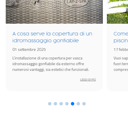
A cosa serve la copertura di un
Come 
idromassaggio gonfiabile
piscin
01 settembre 2025
17 febb
L’installazione di una copertura per vasca
Vuoi sap
idromassaggio gonfiabile da esterno offre
fuori te
numerosi vantaggi, sia estetici che funzionali.
compresa
godersi 
LEGGI DI PIÙ
primave