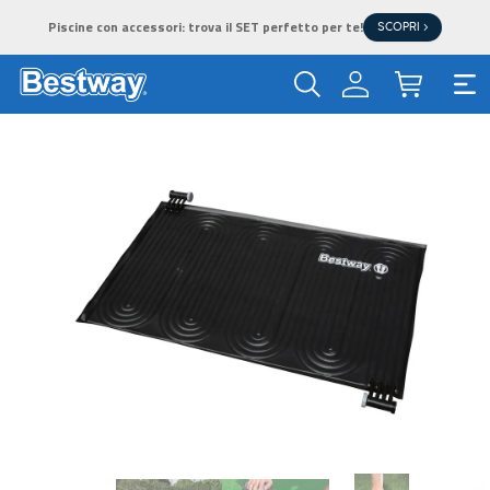
Piscine con accessori: trova il SET perfetto per te!
SCOPRI >