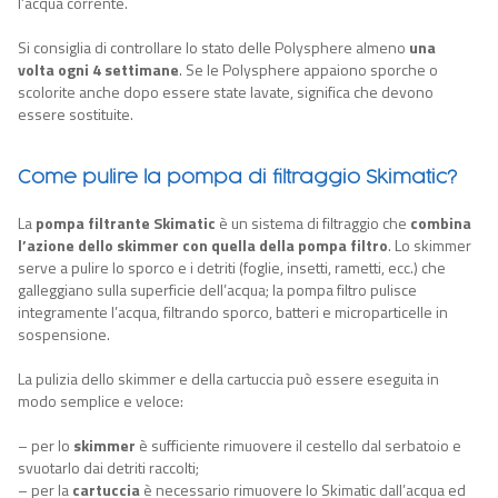
l’acqua corrente.
Si consiglia di controllare lo stato delle Polysphere almeno
una
volta
ogni
4
settimane
. Se le Polysphere appaiono sporche o
scolorite anche dopo essere state lavate, significa che devono
essere sostituite.
Come pulire la pompa di filtraggio Skimatic?
La
pompa filtrante Skimatic
è un sistema di filtraggio che
combina
l’azione dello skimmer con quella della pompa filtro
. Lo skimmer
serve a pulire lo sporco e i detriti (foglie, insetti, rametti, ecc.) che
galleggiano sulla superficie dell’acqua; la pompa filtro pulisce
integramente l’acqua, filtrando sporco, batteri e microparticelle in
sospensione.
La pulizia dello skimmer e della cartuccia può essere eseguita in
modo semplice e veloce:
– per lo
skimmer
è sufficiente rimuovere il cestello dal serbatoio e
svuotarlo dai detriti raccolti;
– per la
cartuccia
è necessario rimuovere lo Skimatic dall’acqua ed