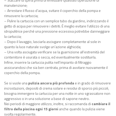
– Staccare la spina prima di effettuare qualsiasi operazione di
manutenzione;
– Arrestare il flusso d’acqua, svitare il coperchio della pompa e
rimuovere la cartuccia;
– Pulire la cartuccia con un semplice tubo da giardino, indirizzando il
getto di acqua per rimuovere i detriti. È meglio evitare l’utilizzo di una
idropulitrice perché una pressione eccessiva potrebbe danneggiare
la cartuccia;
– Dopo il lavaggio, lasciarla asciugare completamente al sole in
quanto la luce naturale svolge un’azione alghicida;
– Una volta asciugata verificare se la guarnizione all’estremità del
contenitore è usurata o secca, ed eventualmente sostituirla.
Infine,
inserire la cartuccia pulita nell’impianto di filtraggio
assicurandosi che sia ben centrata, prima di avvitare nuovamente il
coperchio della pompa.
Se si vuole una
pulizia ancora più profonda
e in grado di rimuovere
incrostazioni, depositi di crema solare e residui di sporco più piccoli,
bisogna immergere la cartuccia per una notte in uno sgrassatore non
aggressivo o in una soluzione a base di sapone neutro.
Nei periodi di maggiore utilizzo, inoltre, si raccomanda di
cambiare il
filtro della piscina ogni 15 giorni
anche quando la pulizia viene
svolta regolarmente.