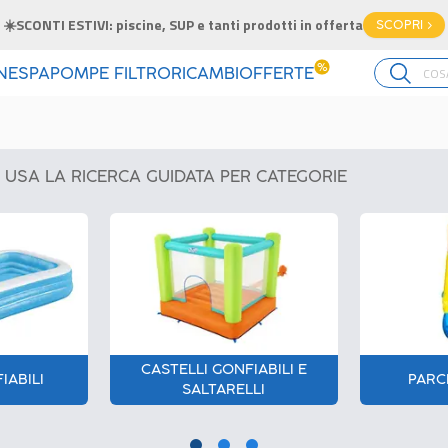
☀️SCONTI ESTIVI: piscine, SUP e tanti prodotti in offerta
SCOPRI >
%
INE
SPA
POMPE FILTRO
RICAMBI
OFFERTE
USA LA RICERCA GUIDATA PER CATEGORIE
CASTELLI GONFIABILI E
IABILI
PARC
SALTARELLI