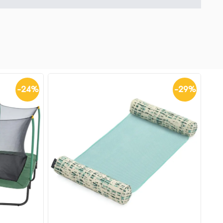
-
24
%
-
29
%