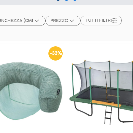
TUTTI FILTRI
UNGHEZZA (CM)
PREZZO
-
33
%