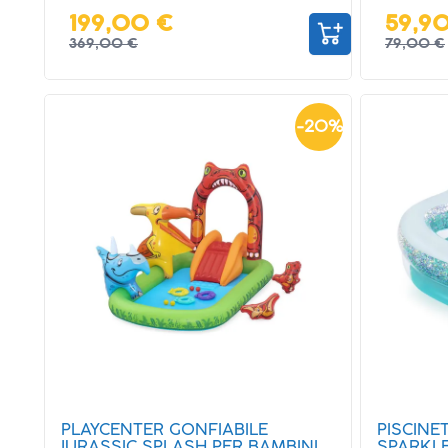
199,00 €
59,9
369,00 €
79,00 €
-
20
%
PLAYCENTER GONFIABILE
PISCINE
JURASSIC SPLASH PER BAMBINI
SPARKLE