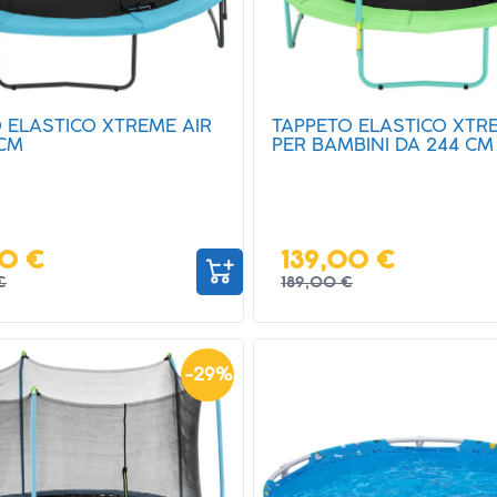
 ELASTICO XTREME AIR
TAPPETO ELASTICO XTR
 CM
PER BAMBINI DA 244 CM
00 €
139,00 €
€
189,00 €
-
29
%