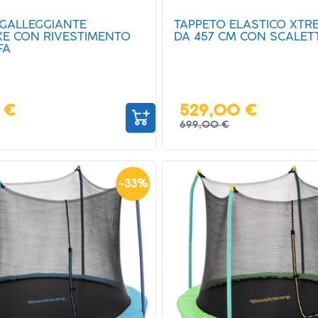
 GALLEGGIANTE
TAPPETO ELASTICO XTR
XE CON RIVESTIMENTO
DA 457 CM CON SCALET
FA
 €
529,00 €
699,00 €
-
33
%