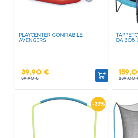
PLAYCENTER GONFIABILE
TAPPETO
AVENGERS
DA 305
39,90 €
159,
59,90 €
239,00 
-
33
%