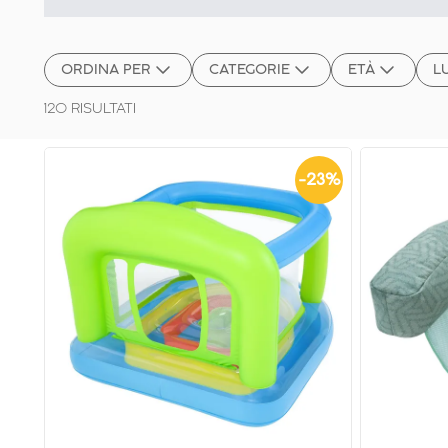
ORDINA PER
CATEGORIE
ETÀ
L
120
RISULTATI
-
23
%