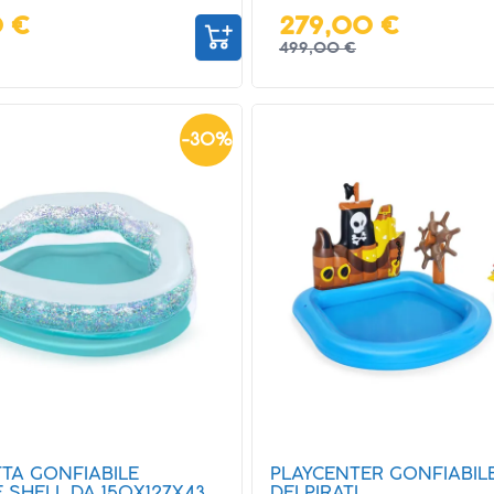
0 €
279,00 €
499,00 €
-
30
%
TTA GONFIABILE
PLAYCENTER GONFIABIL
 SHELL DA 150X127X43
DEI PIRATI