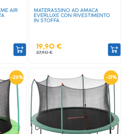
EME AIR
MATERASSINO AD AMACA
TA
EVERLUXE CON RIVESTIMENTO
IN STOFFA
19,90 €
27,90 €
-
26
%
-
31
%