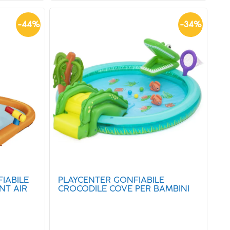
-
44
%
-
34
%
IABILE
PLAYCENTER GONFIABILE
NT AIR
CROCODILE COVE PER BAMBINI