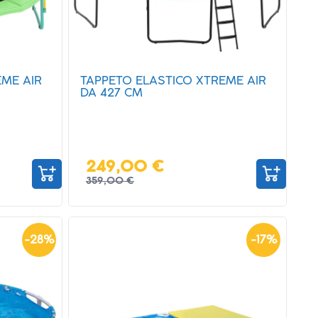
EME AIR
TAPPETO ELASTICO XTREME AIR
DA 427 CM
249,00 €
359,00 €
-
28
%
-
17
%