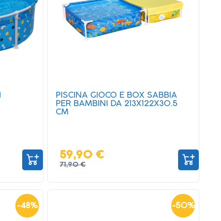
I
PISCINA GIOCO E BOX SABBIA
PER BAMBINI DA 213X122X30.5
CM
59,90 €
71,90 €
-
48
%
-
50
%