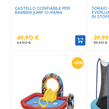
CASTELLO GONFIABILE PER
SDRAIO
BAMBINI JUMP-O-RAMA
EVERLU
IN STOF
49,90 €
39,99
64,90 €
59,90 €
-
33
%