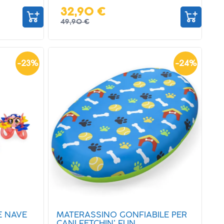
32,90 €
49,90 €
-
23
%
-
24
%
E NAVE
MATERASSINO GONFIABILE PER
CANI FETCHIN' FUN