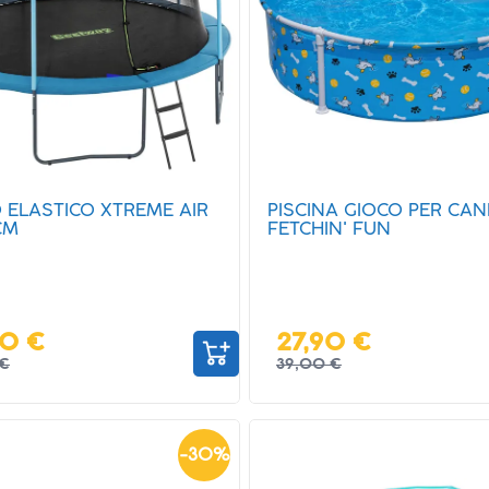
 ELASTICO XTREME AIR
PISCINA GIOCO PER CAN
CM
FETCHIN' FUN
00 €
27,90 €
€
39,00 €
-
30
%