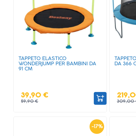
TAPPETO ELASTICO
TAPPETO
WONDERJUMP PER BAMBINI DA
DA 366 
91 CM
39,90 €
219,
59,90 €
309,00 
-
17
%