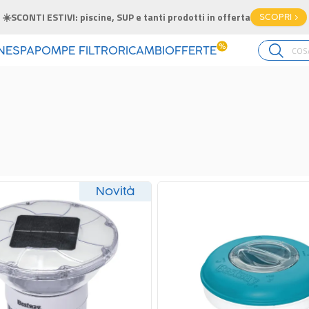
☀️SCONTI ESTIVI: piscine, SUP e tanti prodotti in offerta
SCOPRI >
%
INE
SPA
POMPE FILTRO
RICAMBI
OFFERTE
Novità