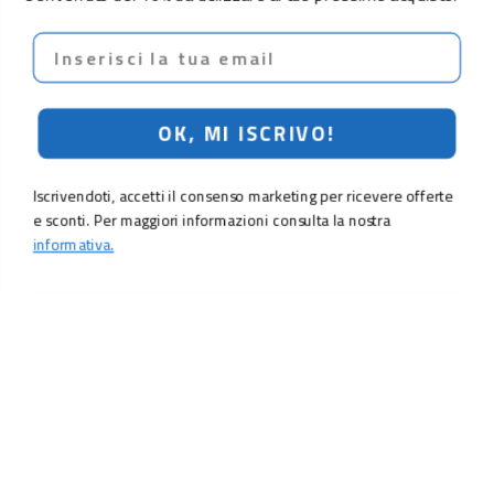
Email
OK, MI ISCRIVO!
Iscrivendoti, accetti il consenso marketing per ricevere offerte
e sconti. Per maggiori informazioni consulta la nostra
informativa.
LO SCONTO TI ASPETTA. ISCRIVITI!
Inserisci la tua e-mail per ricevere subito il
10% di sconto
sul tuo
prossimo ordine.
Email