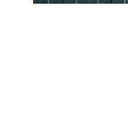
LO SCONTO TI ASPETTA. IS
BESTWAY
Inserisci la tua e-mail per ricevere s
Chi siamo
Lavora con noi
Email
Iscrivendoti, accetti il consenso marke
nostra
informativa.
Vuoi ricevere promozioni pers
profiling
Sì, accetto il consenso profi