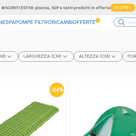
☀️SCONTI ESTIVI: piscine, SUP e tanti prodotti in offerta
SCOPRI >
%
INE
SPA
POMPE FILTRO
RICAMBI
OFFERTE
CM)
LARGHEZZA (CM)
ALTEZZA (CM)
FO
-
24
%