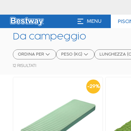
MENU
PISC
Da campeggio
ORDINA PER
PESO (KG)
LUNGHEZZA (
12
RISULTATI
-
29
%