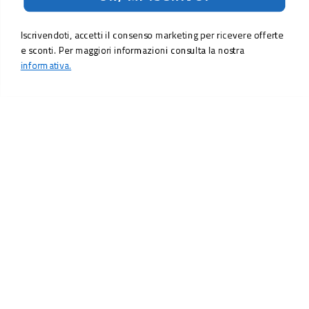
Iscrivendoti, accetti il consenso marketing per ricevere offerte
e sconti. Per maggiori informazioni consulta la nostra
informativa.
LO SCONTO TI ASPETTA. ISCRIVITI!
Inserisci la tua e-mail per ricevere subito il
10% di sconto
sul tuo
prossimo ordine.
Email
MI ISCRIVO!
Iscrivendoti, accetti il consenso marketing per ricevere offerte e sconti.
Per maggiori informazioni consulta la nostra
informativa.
Vuoi ricevere promozioni personalizzate in base alle