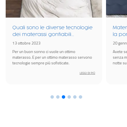
Quali sono le diverse tecnologie
Mater
dei materassi gonfiabili
la po
Bestway?
13 ottobre 2023
20 genn
Per un buon sonno ci vuole un ottimo
Avete se
materasso. E per un ottimo materasso servono
senza ma
tecnologie sempre più sofisticate.
notte su
LEGGI DI PIÙ