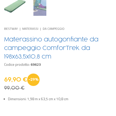
BESTWAY
MATERASSI
DA CAMPEGGIO
Materassino autogonfiante da
campeggio ComforTrek da
198x63,5x10,8 cm
Codice prodotto:
69623
69,90 €
-
29
%
99,00 €
Dimensioni: 1,98 m x 63,5 cm x 10,8 cm