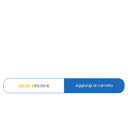
69,90 €
99,00 €
Aggiungi al carrello
LO SCONTO TI ASPETTA. ISCRIVITI!
Inserisci la tua e-mail per ricevere subito il
10% di sconto
sul tuo