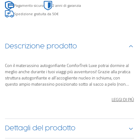
Pagamento sicuro
2 anni di garanzia
Spedizione gratuita da 50€
Descrizione prodotto
Con il materassino autogonfiante ComforTrek Luxe potrai dormire al
meglio anche durante i tuoi viaggi più avventurosi! Grazie alla pratica
struttura autogonfiante e all'accogliente nucleo in schiuma, con
questo ampio materassino posizionato sotto al sacco a pelo (non
incluso) potrai rimanere al caldo durante la notte e godere di un
maggiore comfort e supporto. Ideale per il freddo estremo, è
LEGGI DI PIÙ
realizzato in ToughLite, un materiale brevettato resistente alle
forature e privo di PVC. Per gonfiarlo ti basterà ruotare la chiusura
interna della valvola SpinSeal e il materassino si gonfierà da solo,
espandendosi fino a 10,8 cm di spessore. Nella confezione troverai:
1 materassino, 1 toppa per riparazioni, 1 custodia.
Dettagli del prodotto