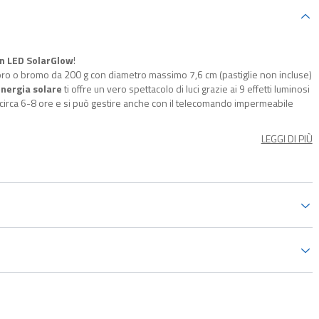
on LED SolarGlow
!
loro o bromo da 200 g con diametro massimo 7,6 cm (pastiglie non incluse)
energia solare
ti offre un vero spettacolo di luci grazie ai 9 effetti luminosi
 circa 6-8 ore e si può gestire anche con il telecomando impermeabile
LEGGI DI PIÙ