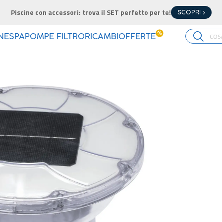
Piscine con accessori: trova il SET perfetto per te!
SCOPRI >
%
INE
SPA
POMPE FILTRO
RICAMBI
OFFERTE