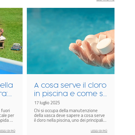
ella
A cosa serve il cloro
Cl
ra:
in piscina e come si
pe
eta
usa
17 luglio 2025
co
17 f
 fuori
Chi si occupa della manutenzione
Il c
qu
ale per
della vasca deve sapere a cosa serve
come
pida e
il cloro nella piscina, uno dei principali
disp
rità
prodotti chimici impiegati per la
disin
disinfezione dell’acqua.
LEGGI DI PIÙ
LEGGI DI PIÙ