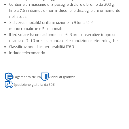
Contiene un massimo di 3 pastiglie di cloro o bromo da 200 g,
fino a 7,6 in diametro (non incluse) e le discioglie uniformemente
nell'acqua
3 diverse modalità di illuminazione in 9 tonalità: 4
monocromatiche e 5 combinate
Il led solare ha una autonomia di 6-8 ore consecutive (dopo una
ricarica di 7-10 ore, a seconda delle condizioni meteorologiche
Classificazione di impermeabilità IP68
Include telecomando
Pagamento sicuro
2 anni di garanzia
Spedizione gratuita da 50€