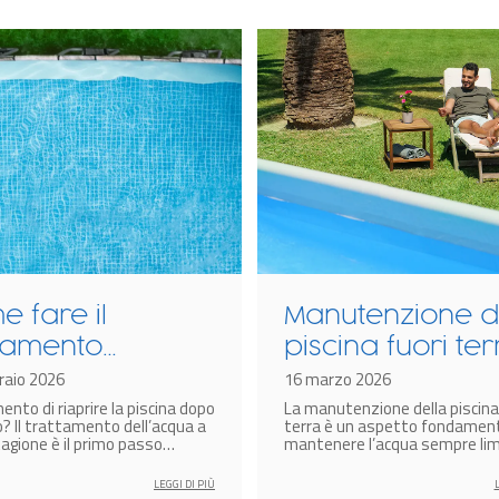
 fare il
Manutenzione d
ttamento
piscina fuori ter
’acqua della
raio 2026
la guida compl
16 marzo 2026
ento di riaprire la piscina dopo
La manutenzione della piscina
ina ad inizio
o? Il trattamento dell’acqua a
terra è un aspetto fondament
gione?
tagione è il primo passo
mantenere l’acqua sempre lim
ntale per ottenere un’acqua
cristallina e preservare l’integ
 sicura e pronta all’uso.
della vasca nel tempo.
LEGGI DI PIÙ