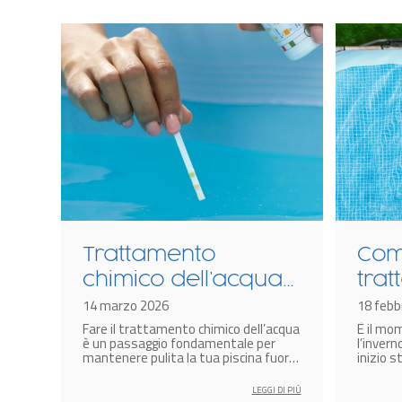
Trattamento
Come
chimico dell’acqua
tra
della piscina: guida
14 marzo 2026
dell
18 febb
Fare il trattamento chimico dell’acqua
È il mom
completa
pisc
è un passaggio fondamentale per
l’invern
sta
mantenere pulita la tua piscina fuori
inizio s
terra ed essere sicuri che sia sempre
fondame
igienizzata e pronta per l’uso.
limpida,
LEGGI DI PIÙ