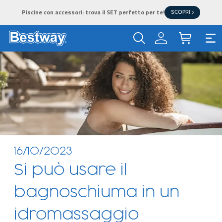
Piscine con accessori: trova il SET perfetto per te!
SCOPRI >
16/10/2023
Si può usare il
bagnoschiuma in un
idromassaggio