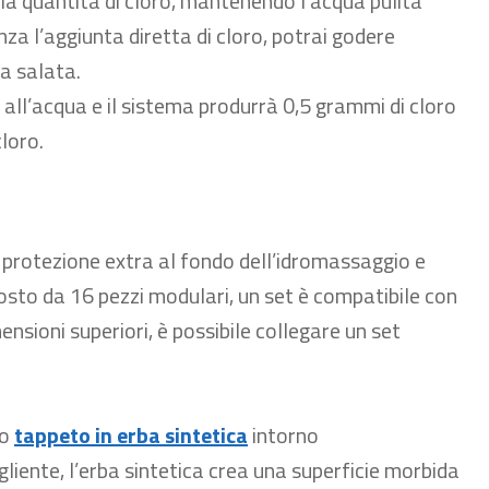
ola quantità di cloro, mantenendo l’acqua pulita
enza l’aggiunta diretta di cloro, potrai godere
ua salata.
le all’acqua e il sistema produrrà 0,5 grammi di cloro
loro.
a protezione extra al fondo dell’idromassaggio e
osto da 16 pezzi modulari, un set è compatibile con
nsioni superiori, è possibile collegare un set
co
tappeto in erba sintetica
intorno
gliente, l’erba sintetica crea una superficie morbida