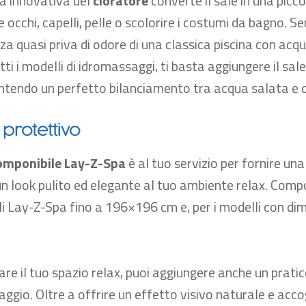
a innovativa del
cloratore
converte il sale in una picc
e occhi, capelli, pelle o scolorire i costumi da bagno. S
nza quasi priva di odore di una classica piscina con acq
tti i modelli di idromassaggi, ti basta aggiungere il sa
antendo un perfetto bilanciamento tra acqua salata e c
protettivo
omponibile Lay-Z-Spa
è al tuo servizio per fornire un
n look pulito ed elegante al tuo ambiente relax. Comp
li Lay-Z-Spa fino a 196×196 cm e, per i modelli con dime
re il tuo spazio relax, puoi aggiungere anche un prati
aggio. Oltre a offrire un effetto visivo naturale e acco