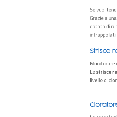
Se vuoi tene
Grazie a una
dotata di ruo
intrappolati 
Strisce 
Monitorare i
Le
strisce r
livello di cl
Clorator