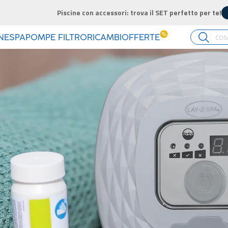
Piscine con accessori: trova il SET perfetto per te!
SCOPRI >
%
INE
SPA
POMPE FILTRO
RICAMBI
OFFERTE