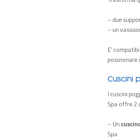
– due suppor
– un vassoio
E’ compatibil
posizionare 
Cuscini 
I cuscini po
Spa offre 2 d
– Un
cuscin
Spa