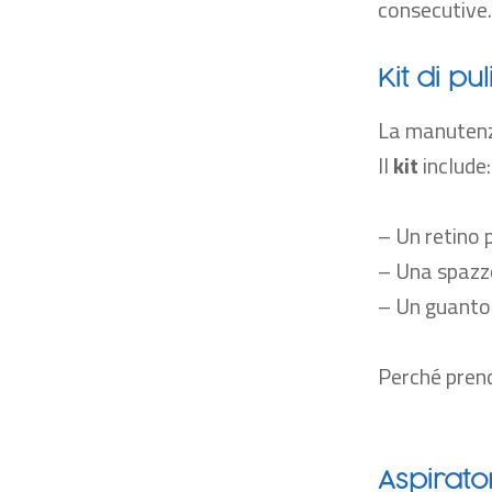
consecutive.
Kit di p
La manutenz
Il
kit
include:
– Un retino p
– Una spazzol
– Un guanto 
Perché prend
Aspirato