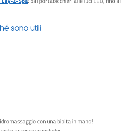
i Lay-Z-Spa
: dal portabicchieri alle luci LED, fino ai
é sono utili
o idromassaggio con una bibita in mano!
Questo accessorio include: