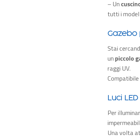
– Un
cuscin
tutti i model
Gazebo 
Stai cercand
un
piccolo g
raggi UV.
Compatibile 
Luci LE
Per illumina
impermeabil
Una volta at