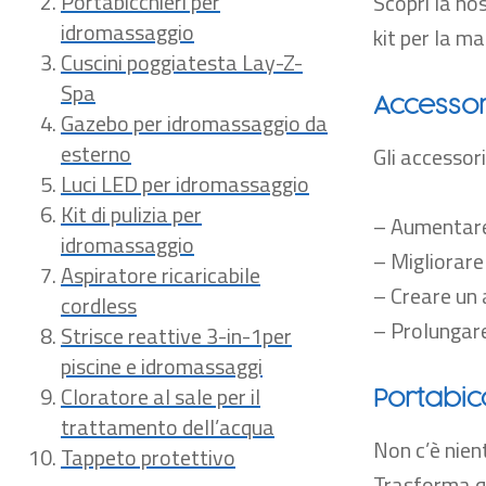
Portabicchieri per
Scopri la no
idromassaggio
kit per la m
Cuscini poggiatesta Lay-Z-
Spa
Accessor
Gazebo per idromassaggio da
esterno
Gli accessori
Luci LED per idromassaggio
Kit di pulizia per
– Aumentare 
idromassaggio
– Migliorare 
Aspiratore ricaricabile
– Creare un 
cordless
– Prolungare
Strisce reattive 3-in-1per
piscine e idromassaggi
Cloratore al sale per il
Portabic
trattamento dell’acqua
Non c’è nien
Tappeto protettivo
Trasforma qu