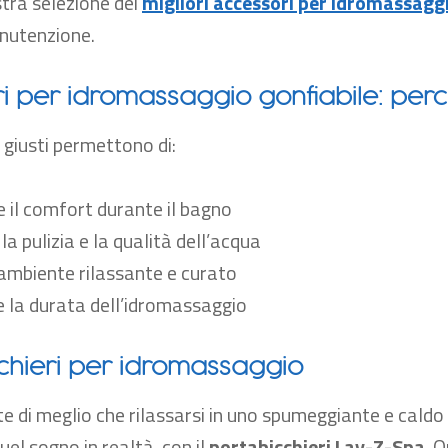
stra selezione dei
migliori accessori per idromassagg
anutenzione.
i per idromassaggio gonfiabile: perch
 giusti permettono di:
il comfort durante il bagno
la pulizia e la qualità dell’acqua
ambiente rilassante e curato
 la durata dell’idromassaggio
chieri per idromassaggio
te di meglio che rilassarsi in uno spumeggiante e cald
el sogno in realtà, con il
portabicchieri Lay-Z-Spa
. 