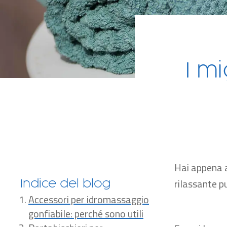
I mi
Hai appena a
rilassante p
Indice del blog
Accessori per idromassaggio
gonfiabile: perché sono utili