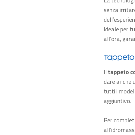
La tecnologi
senza irritar
dell’esperie
Ideale per tu
all’ora, gar
Tappeto 
Il
tappeto c
dare anche u
tutti i model
aggiuntivo.
Per completa
all’idromass