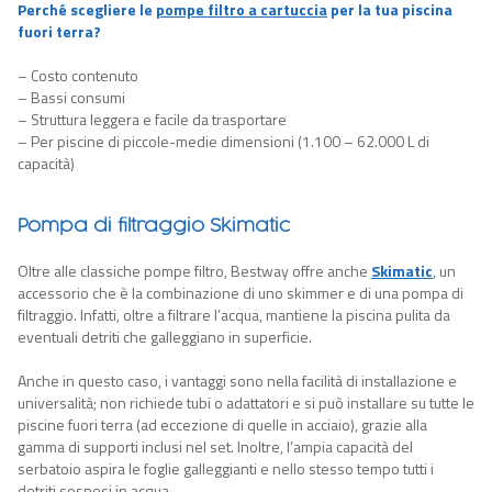
Perché scegliere le
pompe filtro a cartuccia
per la tua piscina
fuori terra?
– Costo contenuto
– Bassi consumi
– Struttura leggera e facile da trasportare
– Per piscine di piccole-medie dimensioni (1.100 – 62.000 L di
capacità)
Pompa di filtraggio Skimatic
Oltre alle classiche pompe filtro, Bestway offre anche
Skimati
c
,
un
accessorio che è la combinazione di uno skimmer e
di
una pompa
di
filtraggio. Infatti, oltre a
filtra
re
l’acqua
,
mantiene la piscina pulita da
eventuali detriti che galleggiano in superficie.
Anche in questo caso, i vantaggi sono nella facilità di installazione e
universalità; non richiede tubi o adattatori e si può installare su tutte le
piscine fuori terra (ad eccezione di quelle in acciaio), grazie alla
gamma di supporti inclusi nel set.
Inoltre, l’ampia capacità del
serbatoio aspira le foglie galleggianti e nello stesso tempo tutti i
detriti sospesi in acqua.