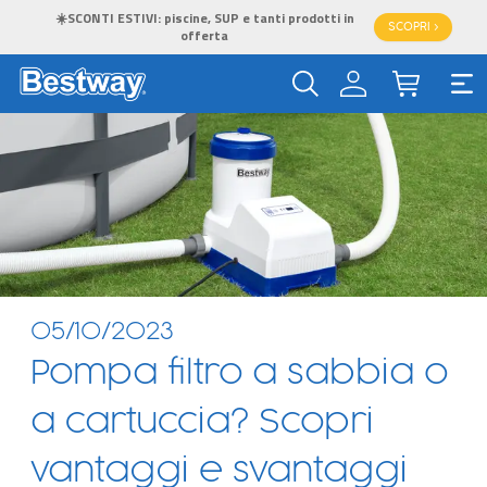
☀️SCONTI ESTIVI: piscine, SUP e tanti prodotti in
SCOPRI >
offerta
05/10/2023
Pompa filtro a sabbia o
a cartuccia? Scopri
vantaggi e svantaggi