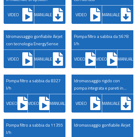
VIDEO
MANUALE
VIDEO
MANUALE
Idromassaggio gonfiabile Airjet
Pompa filtro a sabbia da 5678
con tecnologia EnergySense
l/h
VIDEO
MANUALE
VIDEO
VIDEO
MANUALE
Pompa filtro a sabbia da 8327
Idromassaggio rigido con
l/h
pompa integrata e pareti in
schiuma
VIDEO
VIDEO
MANUALE
VIDEO
MANUALE
Pompa filtro a sabbia da 11355
Idromassaggio gonfiabile Airjet
l/h