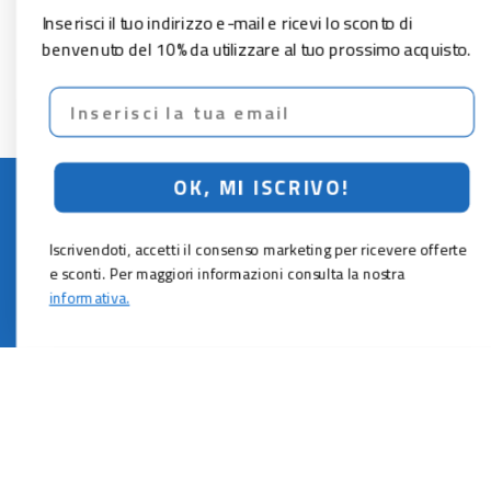
Inserisci il tuo indirizzo e-mail e ricevi lo sconto di
benvenuto del 10% da utilizzare al tuo prossimo acquisto.
Email
OK, MI ISCRIVO!
LO SCONTO TI ASPETTA. ISCRIVITI!
Iscrivendoti, accetti il consenso marketing per ricevere offerte
Inserisci la tua e-mail per ricevere subito il
10% di sconto
sul tuo
e sconti. Per maggiori informazioni consulta la nostra
prossimo ordine.
informativa.
Email
MI ISCRIVO!
Iscrivendoti, accetti il consenso marketing per ricevere offerte e sconti.
Per maggiori informazioni consulta la nostra
informativa.
Vuoi ricevere promozioni personalizzate in base alle