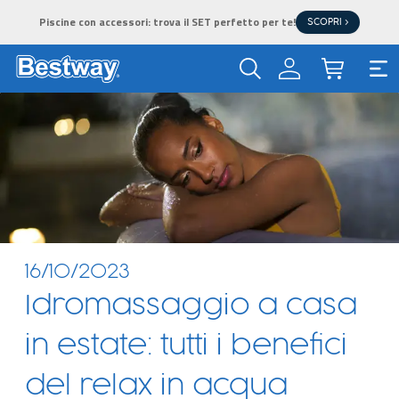
Piscine con accessori: trova il SET perfetto per te!
SCOPRI >
16/10/2023
Idromassaggio a casa
in estate: tutti i benefici
del relax in acqua