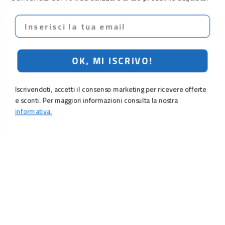
Email
OK, MI ISCRIVO!
Iscrivendoti, accetti il consenso marketing per ricevere offerte
e sconti. Per maggiori informazioni consulta la nostra
informativa.
4,90 €
Aggiungi al carrello
LO SCONTO TI ASPETTA. ISCRIVITI!
Inserisci la tua e-mail per ricevere subito il
10% di sconto
sul tuo
prossimo ordine.
Email