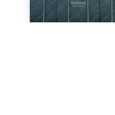
LO SCONTO TI ASPETTA. IS
BESTWAY
Inserisci la tua e-mail per ricevere s
Chi siamo
Lavora con noi
Email
Iscrivendoti, accetti il consenso marke
nostra
informativa.
Vuoi ricevere promozioni pers
profiling
Sì, accetto il consenso profi