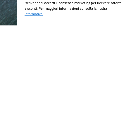
Iscrivendoti, accetti il consenso marketing per ricevere offerte
e sconti. Per maggiori informazioni consulta la nostra
informativa.
CRIVITI!
ubito il
10% di sconto
sul tuo prossimo ordine.
MI ISCRIVO!
ting per ricevere offerte e sconti. Per maggiori informazioni consulta la
onalizzate in base alle tue preferenze?
lazione