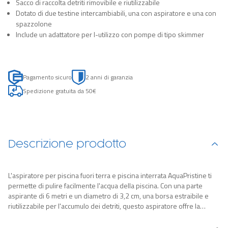
Sacco di raccolta detriti rimovibile e riutilizzabile
Dotato di due testine intercambiabili, una con aspiratore e una con
spazzolone
Include un adattatore per l-utilizzo con pompe di tipo skimmer
Pagamento sicuro
2 anni di garanzia
Spedizione gratuita da 50€
Descrizione prodotto
L'aspiratore per piscina fuori terra e piscina interrata AquaPristine ti
permette di pulire facilmente l'acqua della piscina. Con una parte
aspirante di 6 metri e un diametro di 3,2 cm, una borsa estraibile e
riutilizzabile per l'accumulo dei detriti, questo aspiratore offre la
massima comodità. Funziona con pompa di filtraggio da 2.006 L in su,
per piscine fino a 457 cm.