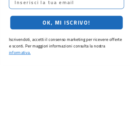
OK, MI ISCRIVO!
Iscrivendoti, accetti il consenso marketing per ricevere offerte
e sconti. Per maggiori informazioni consulta la nostra
informativa.
29,90 €
39,90 €
Aggiungi al carrello
LO SCONTO TI ASPETTA. ISCRIVITI!
Inserisci la tua e-mail per ricevere subito il
10% di sconto
sul tuo
prossimo ordine.
Email
MI ISCRIVO!