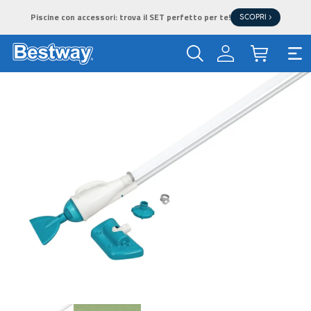
Piscine con accessori: trova il SET perfetto per te!
SCOPRI >