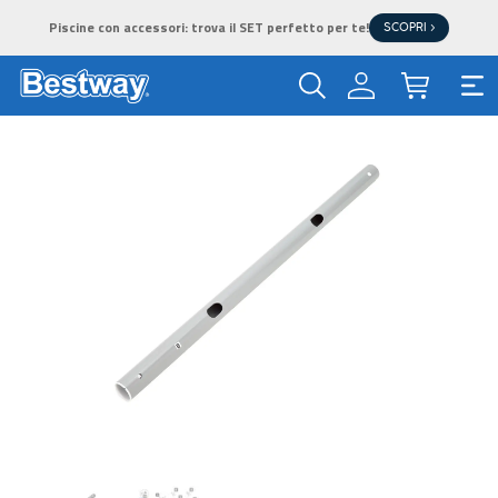
Piscine con accessori: trova il SET perfetto per te!
SCOPRI >