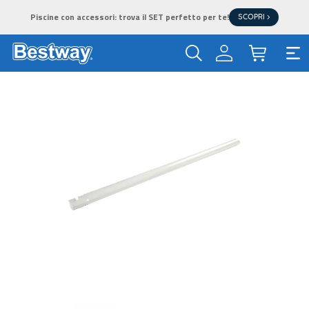
Piscine con accessori: trova il SET perfetto per te!
SCOPRI >