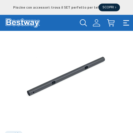
Piscine con accessori: trova il SET perfetto per te!
SCOPRI >