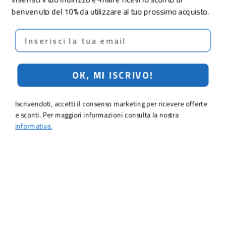
benvenuto del 10% da utilizzare al tuo prossimo acquisto.
Email
OK, MI ISCRIVO!
Iscrivendoti, accetti il consenso marketing per ricevere offerte
e sconti. Per maggiori informazioni consulta la nostra
informativa.
19,90 €
Aggiungi al carrello
LO SCONTO TI ASPETTA. ISCRIVITI!
Inserisci la tua e-mail per ricevere subito il
10% di sconto
sul tuo
prossimo ordine.