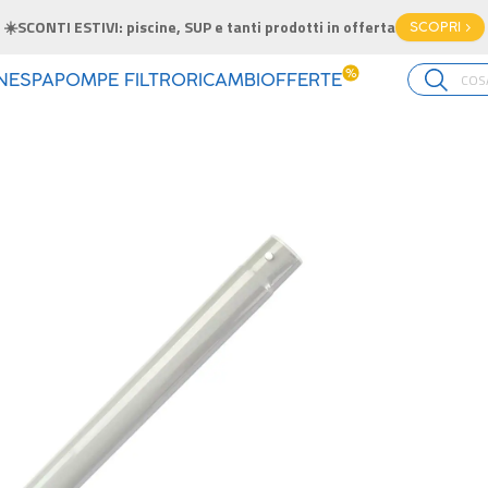
☀️SCONTI ESTIVI: piscine, SUP e tanti prodotti in offerta
SCOPRI >
%
INE
SPA
POMPE FILTRO
RICAMBI
OFFERTE