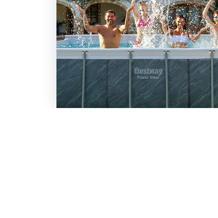
LO SCONTO TI ASPETTA. IS
BESTWAY
Inserisci la tua e-mail per ricevere s
Chi siamo
Lavora con noi
Email
Iscrivendoti, accetti il consenso marke