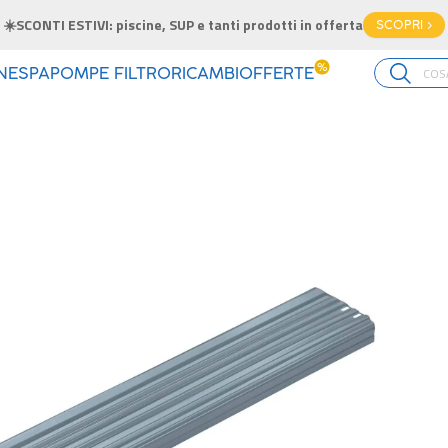
☀️SCONTI ESTIVI: piscine, SUP e tanti prodotti in offerta
SCOPRI >
%
INE
SPA
POMPE FILTRO
RICAMBI
OFFERTE