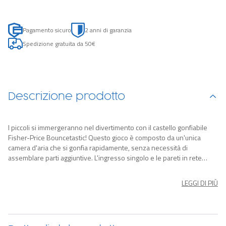
Pagamento sicuro
2 anni di garanzia
Spedizione gratuita da 50€
Descrizione prodotto
I piccoli si immergeranno nel divertimento con il castello gonfiabile
Fisher-Price Bouncetastic! Questo gioco è composto da un'unica
camera d'aria che si gonfia rapidamente, senza necessità di
assemblare parti aggiuntive. L'ingresso singolo e le pareti in rete
aggiungono un ulteriore livello di sicurezza mentre i bambini saltano
e giocano. Il Bouncetastic è ideale sia per l'uso in casa che all'aperto,
LEGGI DI PIÙ
offrendo ore e ore di divertimento durante tutto l'anno. Non solo i
bambini si divertiranno a crepapelle, ma svilupperanno anche le loro
abilità motorie, la coordinazione occhio-mano e la destrezza. Regala
al tuo bambino una giornata indimenticabile con il castello gonfiabile