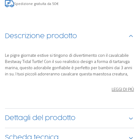
Spedizione gratuita da 50€
Descrizione prodotto
Le pigre giornate estive si tingono di divertimento con il cavalcabile
Bestway Tidal Turtle! Con il suo realistico design a forma di tartaruga
marina, questo adorabile gonfiabile è perfetto per bambini dai 3 anni
in su. I tuoi piccoli adoreranno cavalcare questa maestosa creatura,
dotata di maniglie rinforzate per una presa sicura mentre giocano.
Facile da gonfiare, sgonfiare e riporre, il Tidal Turtle è ideale per il
LEGGI DI PIÙ
mare, il lago o la piscina, grazie al suo ampio guscio gonfiabile che
aiuta a mantenere l’equilibrio.
Dettagli del prodotto
Scheda tecnica