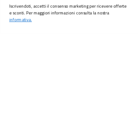
Iscrivendoti, accetti il consenso marketing per ricevere offerte
e sconti. Per maggiori informazioni consulta la nostra
informativa.
LO SCONTO TI ASPETTA. ISCRIVITI!
Inserisci la tua e-mail per ricevere subito il
10% di sconto
sul tuo
prossimo ordine.
Email
MI ISCRIVO!
Iscrivendoti, accetti il consenso marketing per ricevere offerte e sconti.
Per maggiori informazioni consulta la nostra
informativa.
Vuoi ricevere promozioni personalizzate in base alle
tue preferenze?