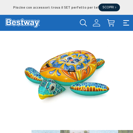
Piscine con accessori: trova il SET perfetto per te!
SCOPRI >