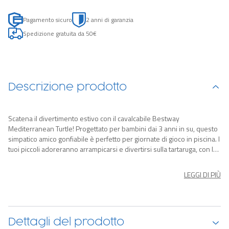
Pagamento sicuro
2 anni di garanzia
Spedizione gratuita da 50€
Descrizione prodotto
Scatena il divertimento estivo con il cavalcabile Bestway
Mediterranean Turtle! Progettato per bambini dai 3 anni in su, questo
simpatico amico gonfiabile è perfetto per giornate di gioco in piscina. I
tuoi piccoli adoreranno arrampicarsi e divertirsi sulla tartaruga, con la
sua splendida grafica ispirata alle maioliche spagnole sul guscio. Le
due robuste maniglie rinforzate offrono una presa sicura mentre
LEGGI DI PIÙ
cavalcano le onde. Facile da gonfiare, sgonfiare e riporre, il
cavalcabile Mediterranean Turtle di Bestway garantisce divertimento
per molte stagioni a venire. Sguazzare sotto il sole non è mai stato
così divertente!
Dettagli del prodotto