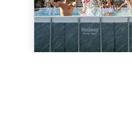
LO SCONTO TI ASPETTA. IS
BESTWAY
Inserisci la tua e-mail per ricevere s
Chi siamo
Lavora con noi
Email
Iscrivendoti, accetti il consenso marke
nostra
informativa.