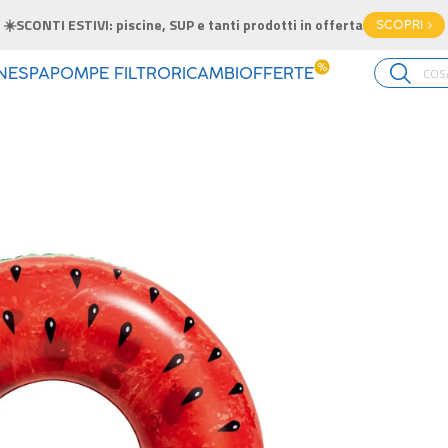
☀️SCONTI ESTIVI: piscine, SUP e tanti prodotti in offerta
SCOPRI >
%
INE
SPA
POMPE FILTRO
RICAMBI
OFFERTE