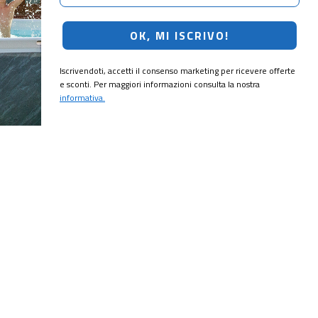
OK, MI ISCRIVO!
Iscrivendoti, accetti il consenso marketing per ricevere offerte
e sconti. Per maggiori informazioni consulta la nostra
informativa.
CRIVITI!
ubito il
10% di sconto
sul tuo prossimo ordine.
MI ISCRIVO!
ting per ricevere offerte e sconti. Per maggiori informazioni consulta la