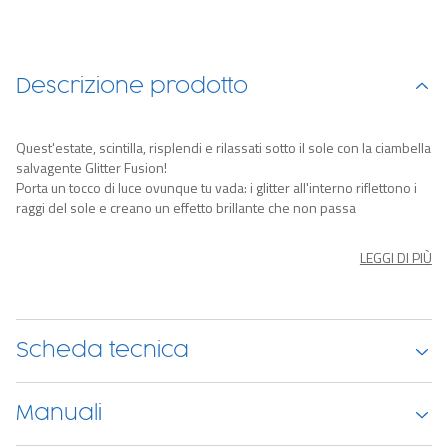
Descrizione prodotto
Quest'estate, scintilla, risplendi e rilassati sotto il sole con la ciambella
salvagente Glitter Fusion!
Porta un tocco di luce ovunque tu vada: i glitter all'interno riflettono i
raggi del sole e creano un effetto brillante che non passa
inosservato, perfetto sia in piscina che al mare. Ma non solo: la Glitter
Fusion è ideale anche come elemento decorativo per dare un tocco
LEGGI DI PIÙ
glam ai tuoi spazi interni. Leggera e pratica, si gonfia e si sgonfia in
pochi istanti, rendendola facile da trasportare e riporre. Un
accessorio versatile, divertente e sempre pronto ad accompagnarti
nei tuoi momenti di relax.
Scheda tecnica
Promozione valida fino al 15 febbraio 2026 e/o fino a esaurimento
scorte, non cumulabile con altre promozioni attive.
Manuali