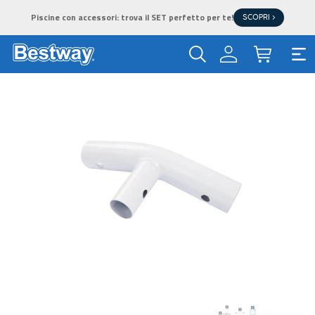
Piscine con accessori: trova il SET perfetto per te!
SCOPRI >