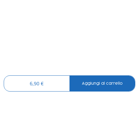
6,90 €
Aggiungi al carrello
LO SCONTO TI ASPETTA. ISCRIVITI!
Inserisci la tua e-mail per ricevere subito il
10% di sconto
sul tuo
prossimo ordine.