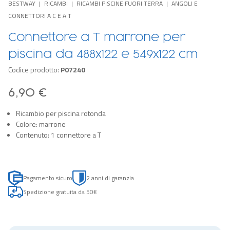
BESTWAY
RICAMBI
RICAMBI PISCINE FUORI TERRA
ANGOLI E
CONNETTORI A C E A T
Connettore a T marrone per
piscina da 488x122 e 549x122 cm
Codice prodotto:
P07240
6,90 €
Ricambio per piscina rotonda
Colore: marrone
Contenuto: 1 connettore a T
Pagamento sicuro
2 anni di garanzia
Spedizione gratuita da 50€