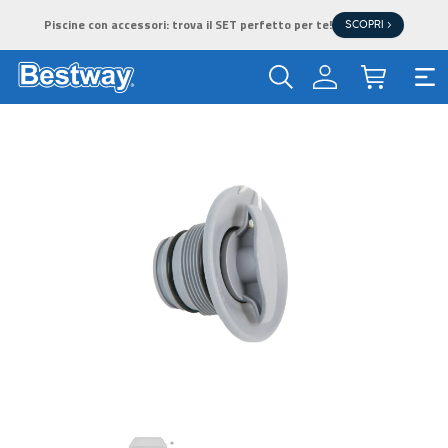
Piscine con accessori: trova il SET perfetto per te!
SCOPRI >