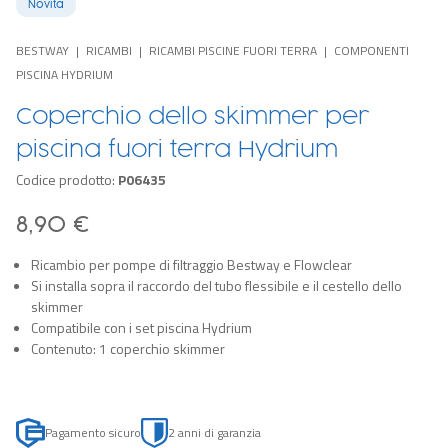
Novità
BESTWAY
RICAMBI
RICAMBI PISCINE FUORI TERRA
COMPONENTI
PISCINA HYDRIUM
Coperchio dello skimmer per
piscina fuori terra Hydrium
Codice prodotto:
P06435
8,90 €
Ricambio per pompe di filtraggio Bestway e Flowclear
Si installa sopra il raccordo del tubo flessibile e il cestello dello
skimmer
Compatibile con i set piscina Hydrium
Contenuto: 1 coperchio skimmer
Pagamento sicuro
2 anni di garanzia