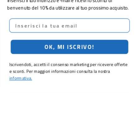
Inserisci il tuo indirizzo e-mail e ricevi lo sconto di
benvenuto del 10% da utilizzare al tuo prossimo acquisto.
Email
OK, MI ISCRIVO!
Iscrivendoti, accetti il consenso marketing per ricevere offerte
e sconti. Per maggiori informazioni consulta la nostra
informativa.
LO SCONTO TI ASPETTA. ISCRIVITI!
Inserisci la tua e-mail per ricevere subito il
10% di sconto
sul tuo
prossimo ordine.