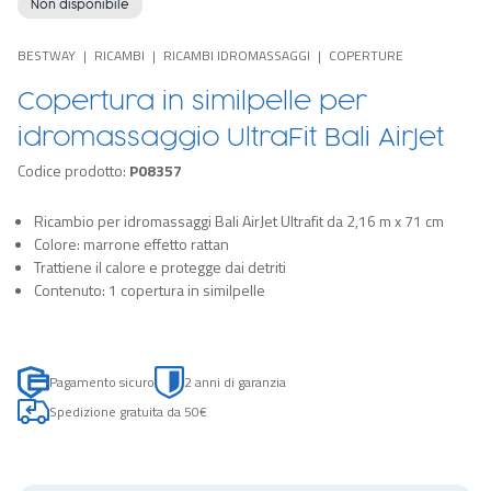
Non disponibile
BESTWAY
RICAMBI
RICAMBI IDROMASSAGGI
COPERTURE
Copertura in similpelle per
idromassaggio UltraFit Bali AirJet
Codice prodotto:
P08357
Ricambio per idromassaggi Bali AirJet Ultrafit da 2,16 m x 71 cm
Colore: marrone effetto rattan
Trattiene il calore e protegge dai detriti
Contenuto: 1 copertura in similpelle
Pagamento sicuro
2 anni di garanzia
Spedizione gratuita da 50€