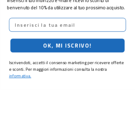
Inserisci il tuo indirizzo e-mail e ricevi lo sconto di
benvenuto del 10% da utilizzare al tuo prossimo acquisto.
Email
OK, MI ISCRIVO!
Iscrivendoti, accetti il consenso marketing per ricevere offerte
e sconti. Per maggiori informazioni consulta la nostra
informativa.
LO SCONTO TI ASPETTA. ISCRIVITI!
Inserisci la tua e-mail per ricevere subito il
10% di sconto
sul tuo
prossimo ordine.