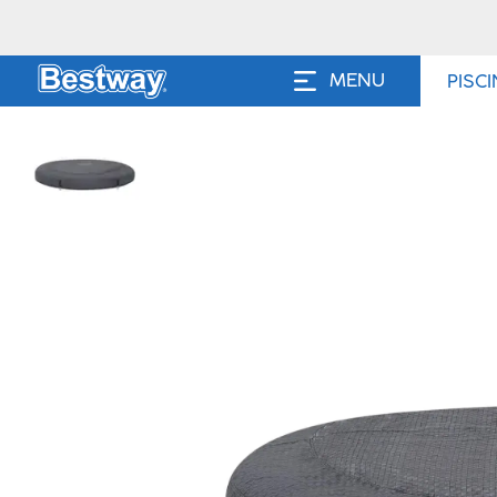
MENU
PISC