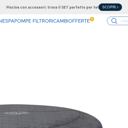
Piscine con accessori: trova il SET perfetto per te!
SCOPRI >
%
INE
SPA
POMPE FILTRO
RICAMBI
OFFERTE