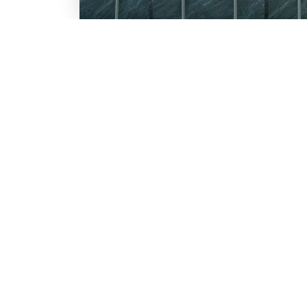
LO SCONTO TI ASPETTA. IS
BESTWAY
Inserisci la tua e-mail per ricevere s
Chi siamo
Lavora con noi
Email
Iscrivendoti, accetti il consenso marke
nostra
informativa.
Vuoi ricevere promozioni pers
profiling
Sì, accetto il consenso profi