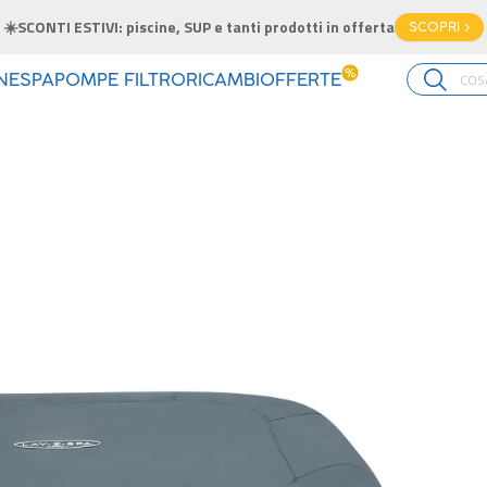
☀️SCONTI ESTIVI: piscine, SUP e tanti prodotti in offerta
SCOPRI >
%
INE
SPA
POMPE FILTRO
RICAMBI
OFFERTE