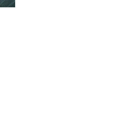
CRIVITI!
ubito il
10% di sconto
sul tuo prossimo ordine.
MI ISCRIVO!
ting per ricevere offerte e sconti. Per maggiori informazioni consulta la
onalizzate in base alle tue preferenze?
lazione