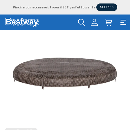
Piscine con accessori: trova il SET perfetto per te!
SCOPRI >