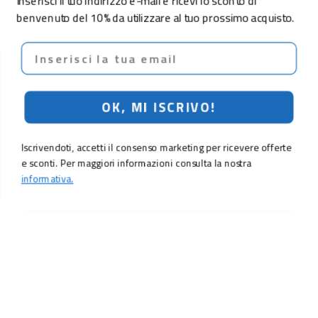
Inserisci il tuo indirizzo e-mail e ricevi lo sconto di
benvenuto del 10% da utilizzare al tuo prossimo acquisto.
Email
OK, MI ISCRIVO!
Iscrivendoti, accetti il consenso marketing per ricevere offerte
e sconti. Per maggiori informazioni consulta la nostra
informativa.
LO SCONTO TI ASPETTA. ISCRIVITI!
Inserisci la tua e-mail per ricevere subito il
10% di sconto
sul tuo
prossimo ordine.