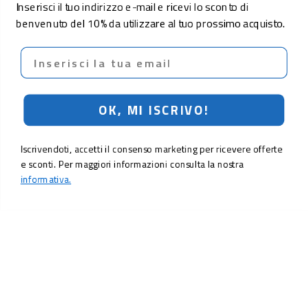
Inserisci il tuo indirizzo e-mail e ricevi lo sconto di
benvenuto del 10% da utilizzare al tuo prossimo acquisto.
Email
OK, MI ISCRIVO!
Iscrivendoti, accetti il consenso marketing per ricevere offerte
e sconti. Per maggiori informazioni consulta la nostra
informativa.
8,90 €
Aggiungi al carrello
LO SCONTO TI ASPETTA. ISCRIVITI!
Inserisci la tua e-mail per ricevere subito il
10% di sconto
sul tuo
prossimo ordine.