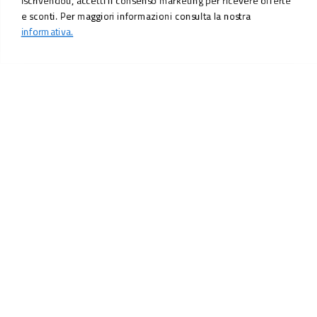
Iscrivendoti, accetti il consenso marketing per ricevere offerte
e sconti. Per maggiori informazioni consulta la nostra
informativa.
29,90 €
Aggiungi al carrello
LO SCONTO TI ASPETTA. ISCRIVITI!
Inserisci la tua e-mail per ricevere subito il
10% di sconto
sul tuo
prossimo ordine.
Email
MI ISCRIVO!
Iscrivendoti, accetti il consenso marketing per ricevere offerte e sconti.
Per maggiori informazioni consulta la nostra
informativa.
Vuoi ricevere promozioni personalizzate in base alle
tue preferenze?