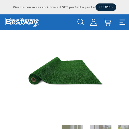
Piscine con accessori: trova il SET perfetto per te!
SCOPRI >