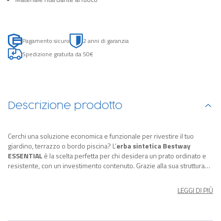
Pagamento sicuro
2 anni di garanzia
Spedizione gratuita da 50€
Descrizione prodotto
Cerchi una soluzione economica e funzionale per rivestire il tuo
giardino, terrazzo o bordo piscina? L’
erba sintetica Bestway
ESSENTIAL
è la scelta perfetta per chi desidera un prato ordinato e
resistente, con un investimento contenuto. Grazie alla sua struttura
resistente, questa tipologia di erba sintetica garantisce sicurezza,
drenaggio ottimale e facilità di installazione, anche in ambienti
LEGGI DI PIÙ
soggetti a umidità o cloro.