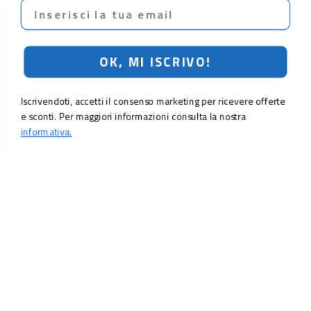
Email
OK, MI ISCRIVO!
Iscrivendoti, accetti il consenso marketing per ricevere offerte
e sconti. Per maggiori informazioni consulta la nostra
informativa.
69,90 €
Aggiungi al carrello
LO SCONTO TI ASPETTA. ISCRIVITI!
Inserisci la tua e-mail per ricevere subito il
10% di sconto
sul tuo
prossimo ordine.
Email
MI ISCRIVO!