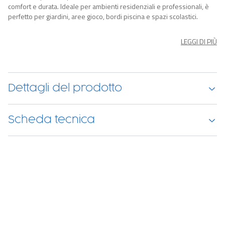
comfort e durata. Ideale per ambienti residenziali e professionali, è
perfetto per giardini, aree gioco, bordi piscina e spazi scolastici.
Grazie alla sua altezza di 40 mm e alle 4 tonalità differenti di verde
questo prato artificiale offre un look ultra realistico e una morbidezza
LEGGI DI PIÙ
al tatto senza paragoni. Inoltre, l'effetto memory consente ai fili
d'erba di tornare in posizione per una sensazione ancora più
naturale.
Dettagli del prodotto
Scheda tecnica