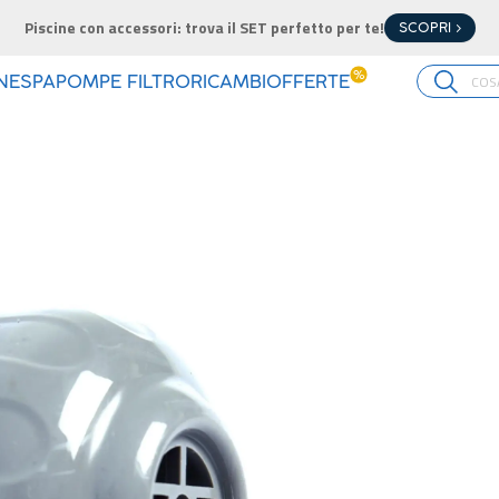
Piscine con accessori: trova il SET perfetto per te!
SCOPRI >
%
INE
SPA
POMPE FILTRO
RICAMBI
OFFERTE