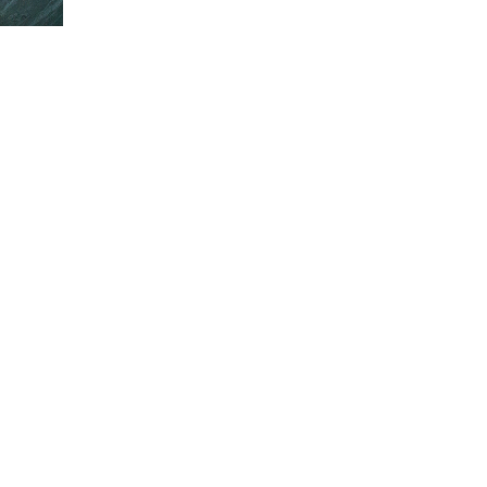
CRIVITI!
ubito il
10% di sconto
sul tuo prossimo ordine.
MI ISCRIVO!
ting per ricevere offerte e sconti. Per maggiori informazioni consulta la
onalizzate in base alle tue preferenze?
lazione