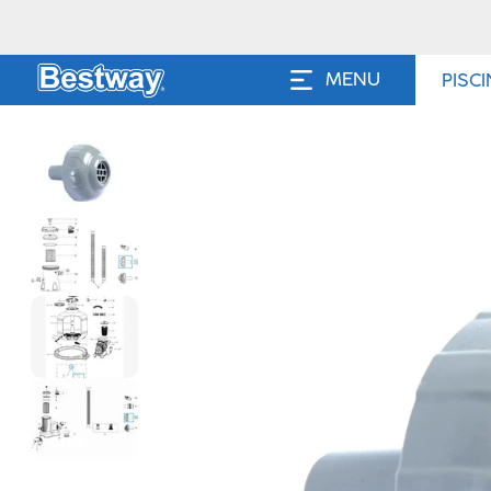
MENU
PISC