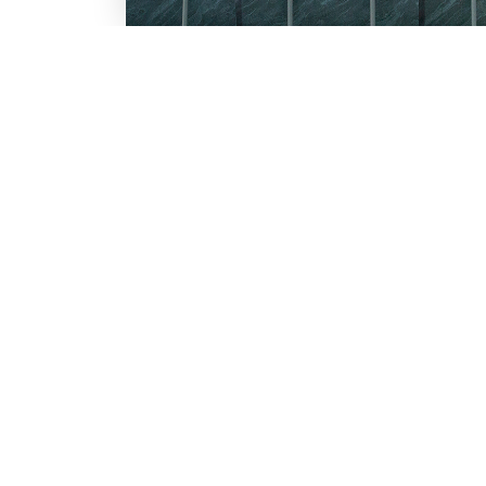
LO SCONTO TI ASPETTA. IS
BESTWAY
Inserisci la tua e-mail per ricevere s
Chi siamo
Lavora con noi
Email
Iscrivendoti, accetti il consenso marke
nostra
informativa.
Vuoi ricevere promozioni pers
profiling
Sì, accetto il consenso profi