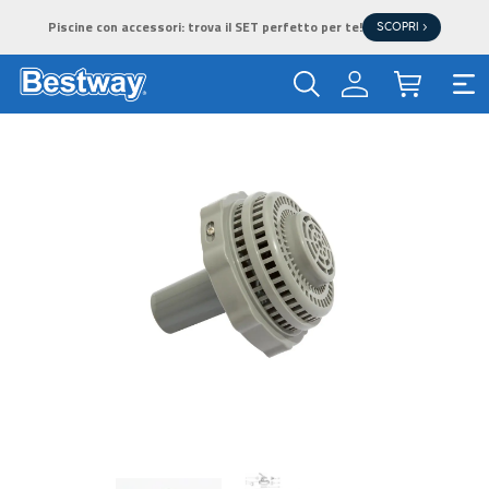
Piscine con accessori: trova il SET perfetto per te!
SCOPRI >