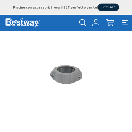
Piscine con accessori: trova il SET perfetto per te!
SCOPRI >